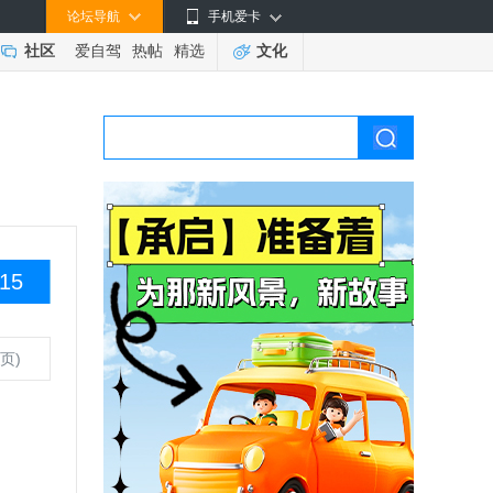
论坛导航
手机爱卡
社区
爱自驾
热帖
精选
文化
15
页)