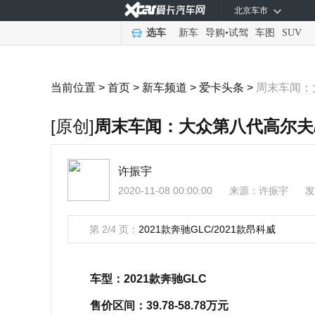
北京车市
选车
新车
导购
•
试驾
车图
SUV
当前位置 >
首页
>
新车频道
>
爱卡头条
>
周末车闻：
[原创]
周末车闻：大众第八代高尔夫
许振宇
2020-11-08 00:00:00
来源：
许振宇
发
第 2/4 页：
2021款奔驰GLC/2021款昂科威
车型：2021款奔驰GLC
售价区间：39.78-58.78万元