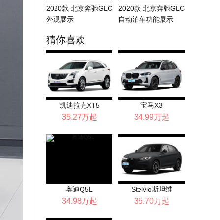
2020款 北京奔驰GLC
2020款 北京奔驰GLC
外观展示
自动泊车功能展示
猜你喜欢
凯迪拉克XT5
宝马X3
35.27万起
34.99万起
奥迪Q5L
Stelvio斯坦维
34.98万起
35.70万起