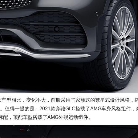
款车型相比，变化不大，前脸采用了家族式的繁星式设计风格，
。值得一提的是，2021款奔驰GLC搭载了AMG车身风格组件，
本均为标配，顶配车型搭载了AMG外观运动组件。