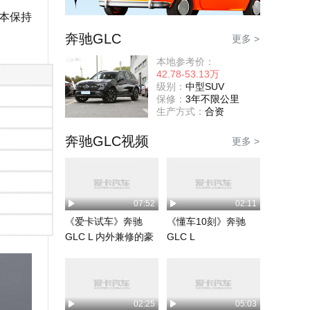
基本保持
奔驰GLC
更多 >
本地参考价：
42.78-53.13万
级别：
中型SUV
保修：
3年不限公里
生产方式：
合资
奔驰GLC视频
更多 >
07:52
02:11
《爱卡试车》奔驰
《懂车10刻》奔驰
GLC L 内外兼修的豪
GLC L
华
02:25
05:03