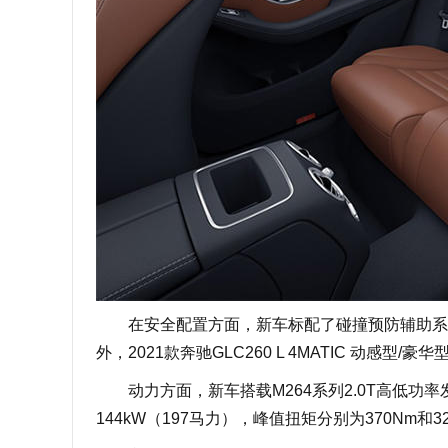
在安全配置方面，新车标配了碰撞预防辅助系统增强版功能
外，2021款奔驰GLC260 L 4MATIC 动
动力方面，新车搭载M264系列2.0T高低功率发
144kW（197马力），峰值扭矩分别为370Nm