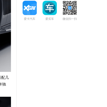
爱卡汽车
爱买车
微信扫一扫
搭配几
奔驰