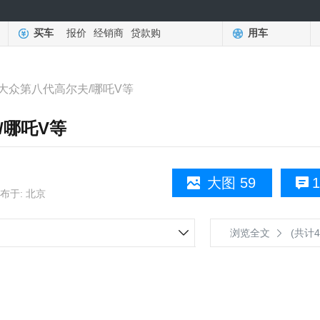
买车
报价
经销商
贷款购
用车
大众第八代高尔夫/哪吒V等
/哪吒V等
大图 59
1
布于: 北京
浏览全文
(共计4