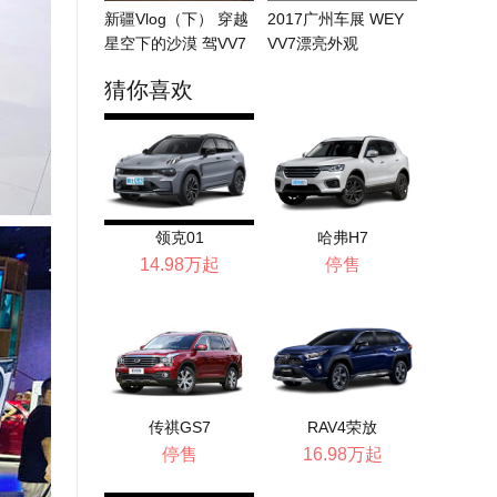
新疆Vlog（下） 穿越
2017广州车展 WEY
星空下的沙漠 驾VV7
VV7漂亮外观
解锁真正...
猜你喜欢
领克01
哈弗H7
14.98万起
停售
传祺GS7
RAV4荣放
停售
16.98万起