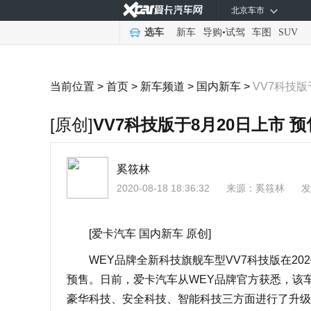
北京车市
选车
新车
导购
•
试驾
车图
SUV
当前位置 >
首页
>
新车频道
>
国内新车
>
VV7科技版
[原创]
VV7科技版于8月20日上市 预售
奚筱林
2020-08-18 18:36:32
来源：
奚筱林
发
[爱卡汽车 国内新车 原创]
WEY品牌全新科技旗舰车型VV7科技版在2020
预售。日前，爱卡汽车从WEY品牌官方获悉，该车
豪华科技、安全科技、智能科技三方面进行了升级