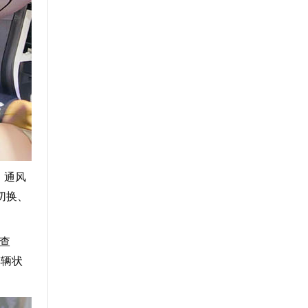
、通风
切换、
查
车辆状