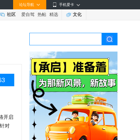
论坛导航
手机爱卡
社区
爱自驾
热帖
精选
文化
63
格开启
，针对