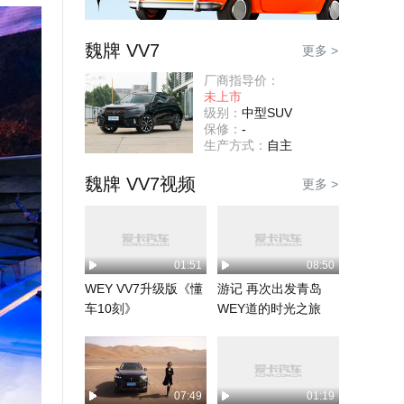
魏牌 VV7
更多 >
厂商指导价：
未上市
级别：
中型SUV
保修：
-
生产方式：
自主
魏牌 VV7视频
更多 >
01:51
08:50
WEY VV7升级版《懂
游记 再次出发青岛
车10刻》
WEY道的时光之旅
07:49
01:19