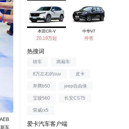
本田CR-V
中华V7
20.19万起
停售
热搜词
轿车
两厢车
8万左右的suv
皮卡
奔腾b50
jeep自由侠
宝骏560
长安CS75
荣威rx5
AEB
爱卡汽车客户端
，新车