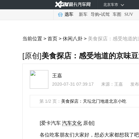
北京车市
选车
新车
导购
•
试驾
车图
SUV
当前位置 >
首页
>
休闲八卦
>
美食探店：感受地道的
[原创]
美食探店：感受地道的京味豆
王嘉
2020-07-31 07:39:17
来源：
王嘉
发布
第 1/2 页：
美食探店：天坛北门地道北京小吃
[爱卡汽车
汽车文化
原创]
各位吃客朋友们大家好，想必大家都想我了吧，