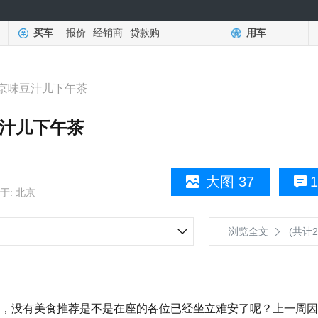
买车
报价
经销商
贷款购
用车
京味豆汁儿下午茶
汁儿下午茶
大图 37
1
于: 北京
浏览全文
(共计2
没有美食推荐是不是在座的各位已经坐立难安了呢？上一周因