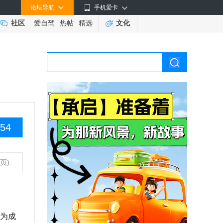
论坛导航
手机爱卡
社区
爱自驾
热帖
精选
文化
54
页)
为成