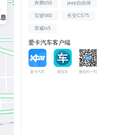
奔腾b50
jeep自由侠
宝骏560
长安CS75
荣威rx5
爱卡汽车客户端
爱卡汽车
爱买车
微信扫一扫