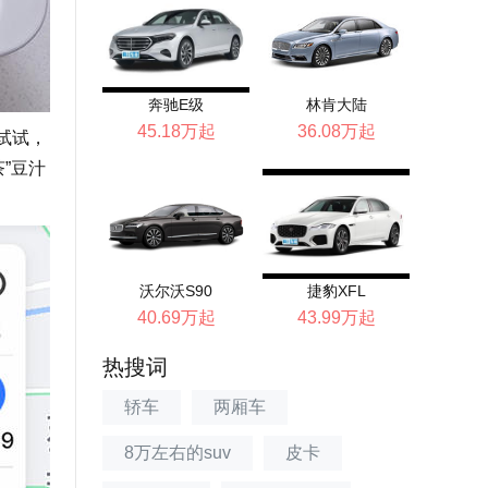
奔驰E级
林肯大陆
45.18万起
36.08万起
试试，
”豆汁
沃尔沃S90
捷豹XFL
40.69万起
43.99万起
热搜词
轿车
两厢车
8万左右的suv
皮卡