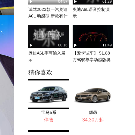
04:57
01:29
试驾2023款一汽奥迪
奥迪A6L语音控制演
A6L 动感型 新款有什
示
么变化？
00:16
11:49
奥迪A6L手写输入展
【爱卡试车】 51.88
示
万驾驭尊享动感版奥
迪A6L
猜你喜欢
宝马5系
辉昂
停售
34.30万起