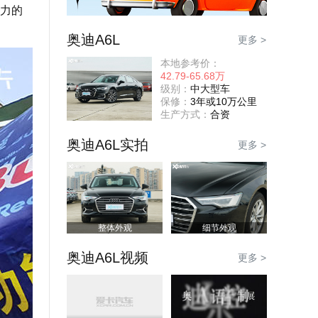
力的
奥迪A6L
更多 >
本地参考价：
42.79-65.68万
级别：
中大型车
保修：
3年或10万公里
生产方式：
合资
奥迪A6L实拍
更多 >
整体外观
细节外观
奥迪A6L视频
更多 >