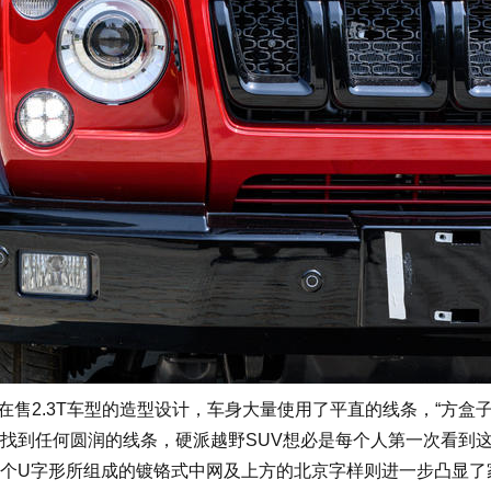
了在售2.3T车型的造型设计，车身大量使用了平直的线条，“方盒子
找到任何圆润的线条，硬派越野SUV想必是每个人第一次看到
个U字形所组成的镀铬式中网及上方的北京字样则进一步凸显了