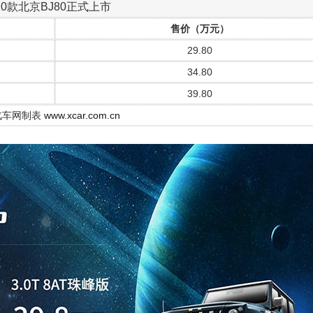
20款北京BJ80正式上市
售价（万元）
29.80
34.80
39.80
汽车网制表
www.xcar.com.cn