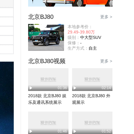
北京BJ80
更多 >
本地参考价：
29.49-39.80万
级别：
中大型SUV
保修：
-
生产方式：
自主
北京BJ80视频
更多 >
01:36
02:14
2018款 北京BJ80 娱
2018款 北京BJ80 外
乐及通讯系统展示
观展示
01:46
01:52