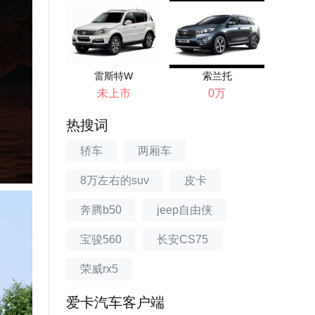
雷斯特W
索兰托
未上市
0万
热搜词
轿车
两厢车
8万左右的suv
皮卡
奔腾b50
jeep自由侠
宝骏560
长安CS75
荣威rx5
爱卡汽车客户端