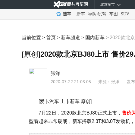
北京车市
选车
新车
导购
•
试驾
车图
SUV
当前位置 >
首页
>
新车频道
>
国内新车
>
2020款北京
[原创]
2020款北京BJ80上市 售价29.
张洋
2020-07-22 21:03:05
来源：
张洋
发布
[爱卡汽车
上市新车
原创]
7月22日，2020款北京BJ80正式上市，
售价为2
型看起来非常硬朗，新车搭载2.3T和3.0T发动