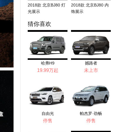
2018款 北京BJ80 灯
2018款 北京BJ80 内
光展示
饰展示
猜你喜欢
哈弗H9
撼路者
19.99万起
未上市
自由光
帕杰罗·劲畅
停售
停售