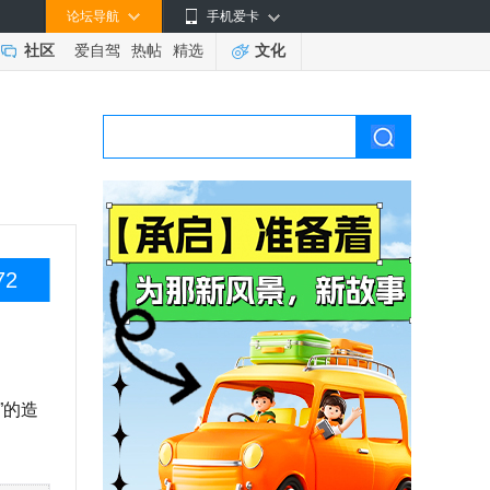
论坛导航
手机爱卡
社区
爱自驾
热帖
精选
文化
72
”的造