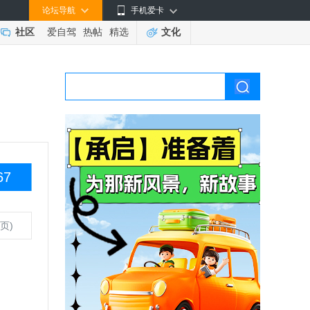
论坛导航
手机爱卡
社区
爱自驾
热帖
精选
文化
67
页)