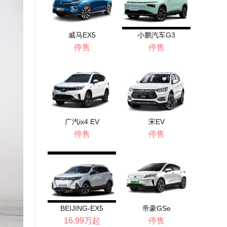
威马EX5
小鹏汽车G3
停售
停售
广汽ix4 EV
宋EV
停售
停售
BEIJING-EX5
帝豪GSe
16.99万起
停售