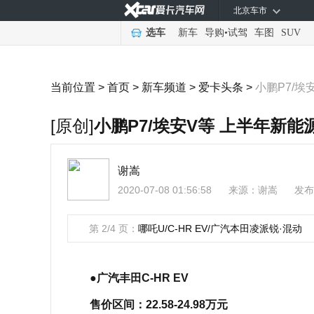
北京车市
选车
新车
导购
•
试驾
车图
SUV
当前位置 >
首页
>
新车频道
>
爱卡头条
>
小鹏P7/埃
[原创]
小鹏P7/埃安V等 上半年新
谢嵩
2020-07-08 01:56:58
来源：
谢嵩
发布
第 2/4 页：
哪吒U/C-HR EV/广汽本田凌派锐·混动
●广汽丰田C-HR EV
售价区间：22.58-24.98万元