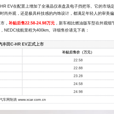
-HR EV在配置上增加了全液晶仪表盘及电子挡把等。它的市场
时尚外观，还是极具科技感的内饰设计，都满足年轻人的审美偏
上市，
补贴后售22.58-24.98万元
，新车相比燃油版车型在外观细
机，NEDC续航里程为400km。详细售价请见下表：
汽丰田C-HR EV正式上市
补贴后售价（万元）
22.58
22.88
23.28
24.58
24.98
汽车网制表
www.xcar.com.cn