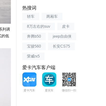
热搜词
轿车
两厢车
8万左右的suv
皮卡
系列调
式的低
奔腾b50
jeep自由侠
宝骏560
长安CS75
荣威rx5
爱卡汽车客户端
爱卡汽车
爱买车
微信扫一扫