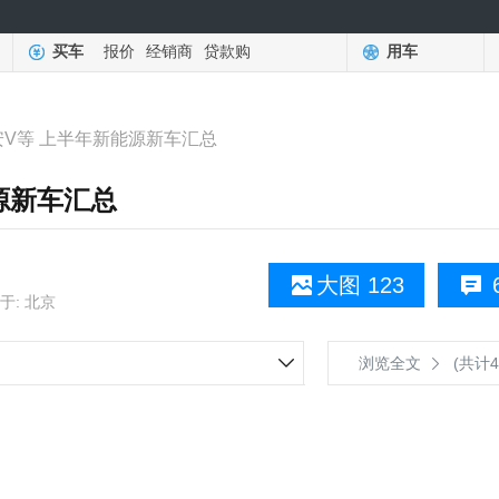
买车
报价
经销商
贷款购
用车
安V等 上半年新能源新车汇总
能源新车汇总
大图 123
于: 北京
浏览全文
(共计4