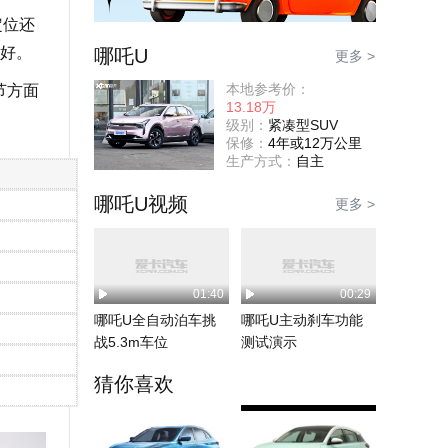
定位还
好。
哪吒U
更多 >
本地参考价：
节方面
13.18万
级别：
紧凑型SUV
保修：
4年或12万公里
生产方式：
自主
哪吒U视频
更多 >
01:40
00:29
哪吒U全自动泊车挑
哪吒U主动刹车功能
战5.3m车位
测试演示
猜你喜欢