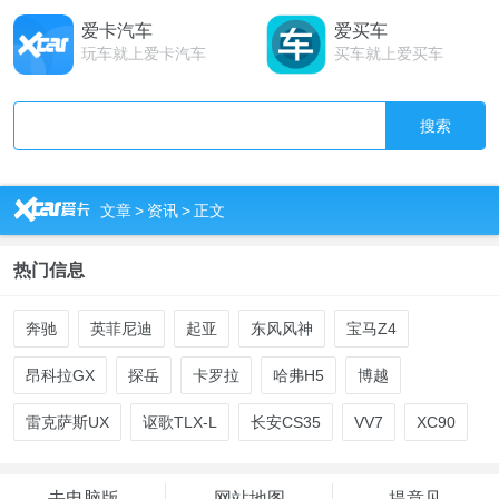
爱卡汽车
爱买车
玩车就上爱卡汽车
买车就上爱买车
搜索
R
文章
>
资讯
>
正文
热门信息
奔驰
英菲尼迪
起亚
东风风神
宝马Z4
昂科拉GX
探岳
卡罗拉
哈弗H5
博越
雷克萨斯UX
讴歌TLX-L
长安CS35
VV7
XC90
去电脑版
网站地图
提意见