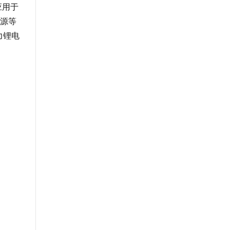
应用于
源等
力锂电