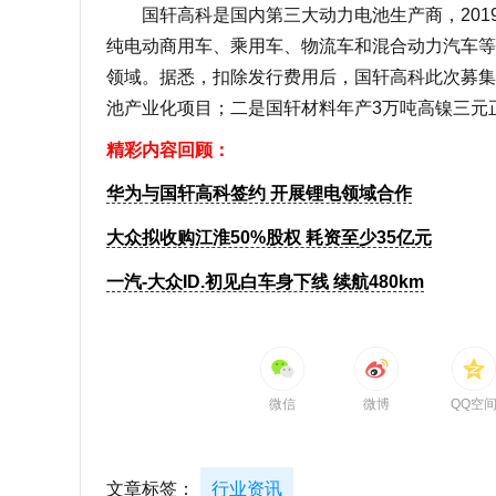
国轩高科是国内第三大动力电池生产商，201
纯电动商用车、乘用车、物流车和混合动力汽车等
领域。据悉，扣除发行费用后，国轩高科此次募集
池产业化项目；二是国轩材料年产3万吨高镍三元
精彩内容回顾：
华为与国轩高科签约 开展锂电领域合作
大众拟收购江淮50%股权 耗资至少35亿元
一汽-大众ID.初见白车身下线 续航480km
微信
微博
QQ空
文章标签：
行业资讯