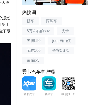
一大股
热搜词
的股份
轿车
两厢车
计受让
8万左右的suv
皮卡
资金下限
奔腾b50
jeep自由侠
宝骏560
长安CS75
荣威rx5
爱卡汽车客户端
爱卡汽车
爱买车
微信扫一扫