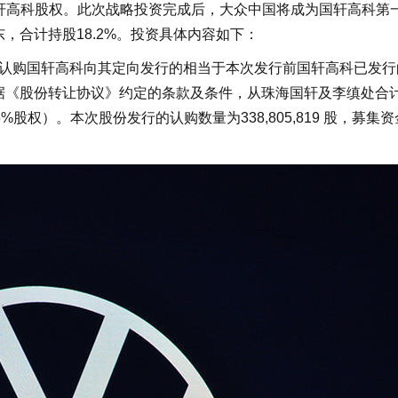
轩高科股权。此次战略投资完成后，大众中国将成为国轩高科第
东，合计持股18.2%。投资具体内容如下：
认购国轩高科向其定向发行的相当于本次发行前国轩高科已发行
国将根据《股份转让协议》约定的条款及条件，从珠海国轩及李缜处合
合5%股权）。本次股份发行的认购数量为338,805,819 股，募集