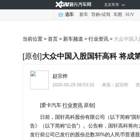
北京车市
选车
新车
导购
•
试驾
车图
SUV
当前位置 >
首页
>
新车频道
>
行业资讯
>
大众中国入
[原创]
大众中国入股国轩高科 将成
赵宗烨
2020-05-29 08:53:32
来源：
赵宗烨
发
[爱卡汽车
行业资讯
原创]
日前，国轩高科股份有限公司（以下简称“国轩
告》（以下简称“公告”）。公告称，国轩高科将向
发行前公司已发行的股份总数30%的人民币普通