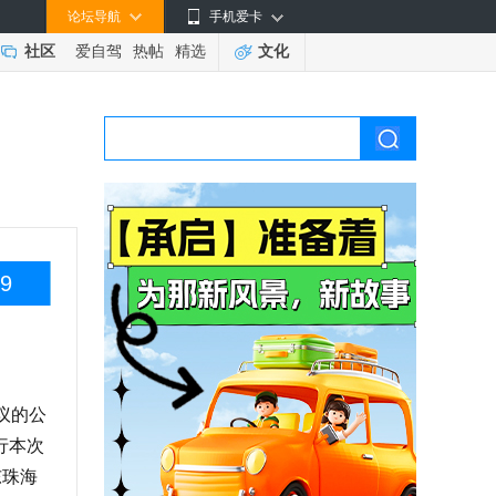
论坛导航
手机爱卡
社区
爱自驾
热帖
精选
文化
9
议的公
行本次
东珠海