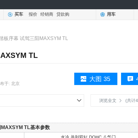
买车
报价
经销商
贷款购
用车
板序幕 试驾三阳MAXSYM TL
XSYM TL
大图 35
布于: 北京
浏览全文
(共计4
MAXSYM TL基本参数
水冷 并列双缸 DOHC 八气门