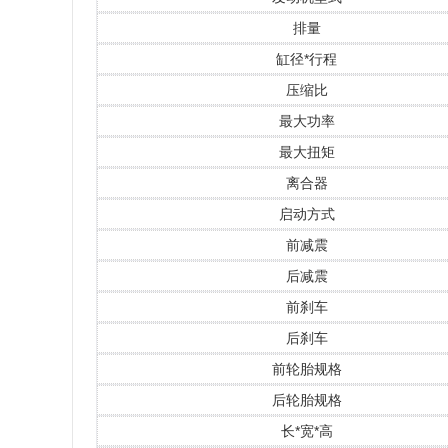
排量
缸径*行程
压缩比
最大功率
最大扭矩
离合器
启动方式
前减震
后减震
前刹车
后刹车
前轮胎规格
后轮胎规格
长*宽*高