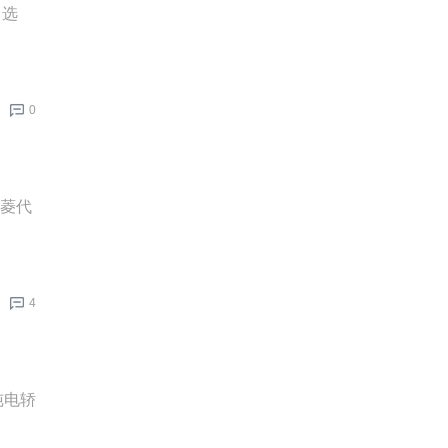
力选
0
五菱代
4
纯电轿