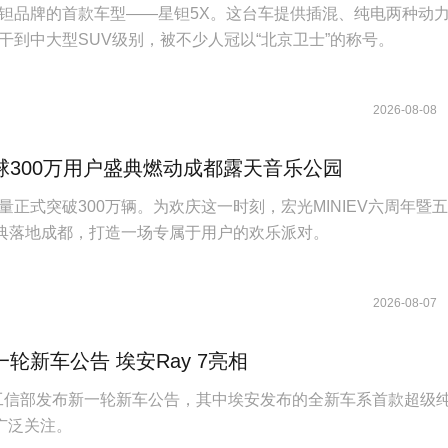
钽品牌的首款车型——星钽5X。这台车提供插混、纯电两种动
干到中大型SUV级别，被不少人冠以“北京卫士”的称号。
2026-08-08
球300万用户盛典燃动成都露天音乐公园
量正式突破300万辆。为欢庆这一时刻，宏光MINIEV六周年暨
盛典落地成都，打造一场专属于用户的欢乐派对。
2026-08-07
轮新车公告 埃安Ray 7亮相
日，工信部发布新一轮新车公告，其中埃安发布的全新车系首款超级
发广泛关注。