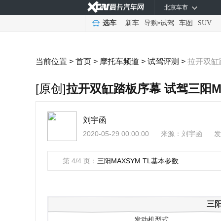
北京车市
选车
新车
导购
•
试驾
车图
SUV
当前位置 >
首页
>
摩托车频道
>
试驾评测
>
拉开双缸踏
[原创]
拉开双缸踏板序幕 试驾三阳MA
刘宇函
2020-05-29 00:00:00
来源：
刘宇函
发
第 4/4 页：
三阳MAXSYM TL基本参数
三阳
发动机型式