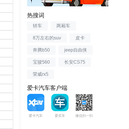
热搜词
轿车
两厢车
8万左右的suv
皮卡
奔腾b50
jeep自由侠
宝骏560
长安CS75
荣威rx5
爱卡汽车客户端
爱卡汽车
爱买车
微信扫一扫