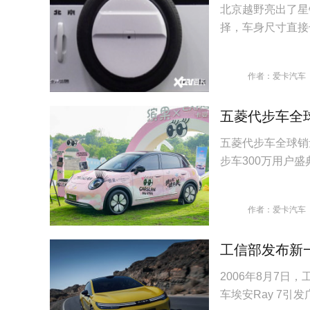
北京越野亮出了星
择，车身尺寸直接
作者：爱卡汽车
五菱代步车全
五菱代步车全球销
步车300万用户
作者：爱卡汽车
工信部发布新一
2006年8月7
车埃安Ray 7引