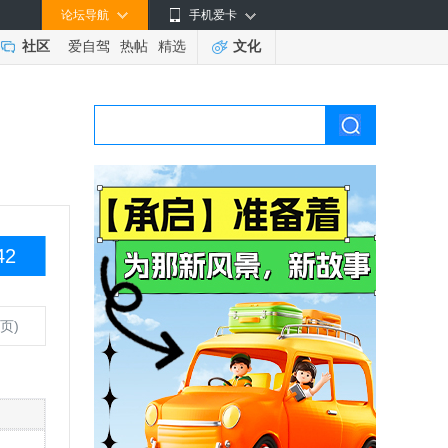
论坛导航
手机爱卡
社区
爱自驾
热帖
精选
文化
42
页)