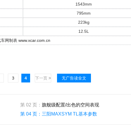
1543mm
795mm
223kg
12.5L
汽车网制表
www.xcar.com.cn
3
4
下一页
>
无广告读全文
第 02 页：
旗舰级配置/出色的空间表现
第 04 页：
三阳MAXSYM TL基本参数