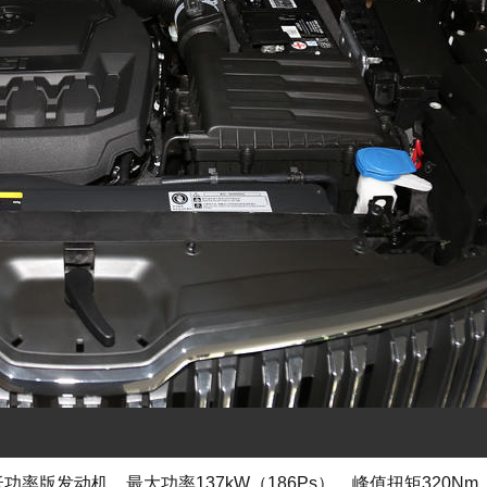
功率版发动机，最大功率137kW（186Ps），峰值扭矩320Nm