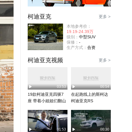
柯迪亚克
更多 >
本地参考价：
19.19-24.39万
级别：
中型SUV
保修：
-
生产方式：
合资
柯迪亚克视频
更多 >
03:53
00:54
19款柯迪亚克四驱7
在起跑线上的斯柯达
座 带着小姐姐们翻山
柯迪亚克RS
越岭
01:53
00:30