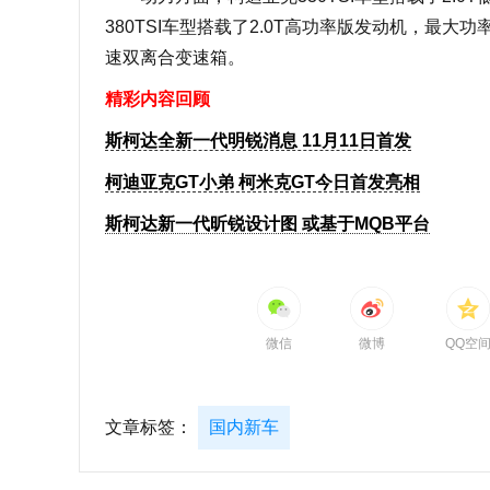
380TSI车型搭载了2.0T高功率版发动机，最大功
速双离合变速箱。
精彩内容回顾
斯柯达全新一代明锐消息 11月11日首发
柯迪亚克GT小弟 柯米克GT今日首发亮相
斯柯达新一代昕锐设计图 或基于MQB平台
微信
微博
QQ空
文章标签：
国内新车