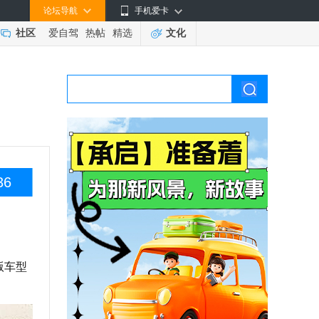
论坛导航
手机爱卡
社区
爱自驾
热帖
精选
文化
36
版车型