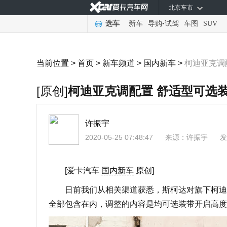
北京车市
选车
新车
导购
•
试驾
车图
SUV
当前位置 >
首页
>
新车频道
>
国内新车
>
柯迪亚克调
[原创]
柯迪亚克调配置 舒适型可选
许振宇
2020-05-25 07:48:47
来源：
许振宇
发
[爱卡汽车
国内新车
原创]
日前我们从相关渠道获悉，斯柯达对旗下柯迪亚克
全部包含在内，调整的内容是均可选装带开启高度