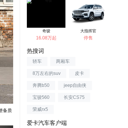
奇骏
大指挥官
16.08万起
停售
热搜词
轿车
两厢车
8万左右的suv
皮卡
奔腾b50
jeep自由侠
宝骏560
长安CS75
荣威rx5
整备质
爱卡汽车客户端