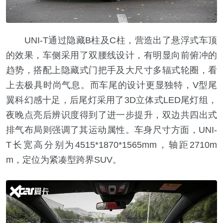
UNI-T通过隐藏B柱及C柱，营造出了悬浮式车顶
的效果，车侧采用了双腰线设计，有明显向前俯冲的
趋势，搭配上隐藏式门把手及大尺寸多辐式轮圈，看
上去极具时尚气息。而车尾的设计更显独特，V型尾
翼科幻感十足，后尾灯采用了3D立体式LED尾灯组，
夜晚点亮后辨识度得到了进一步提升，双边共四出式
排气布局则强调了其运动属性。车身尺寸方面，UNI-
T长宽高分别为4515*1870*1565mm，轴距2710m
m，定位为紧凑型跨界SUV。