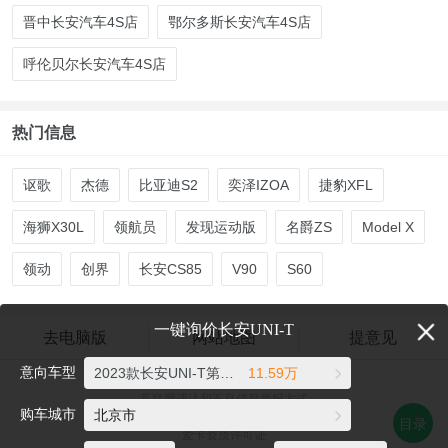
晋中长安汽车4S店
鄂尔多斯长安汽车4S店
呼伦贝尔长安汽车4S店
热门信息
讴歌
杰德
比亚迪S2
奕泽IZOA
捷豹XFL
海狮X30L
领航员
发现运动版
名爵ZS
Model X
领动
创界
长安CS85
V90
S60
一键询价长安UNI-T
去电脑版
网站地图
提意见
意向车型
2023款长安UNI-T第二代 1.5T 尊享型
11.59万
爱卡汽车©2026 xcar.com.cn
互联网违法和不良信息举报方式
购车城市
北京市
电话：021-56776072 邮箱：auto@xcar.com
目录
爱卡资质许可证