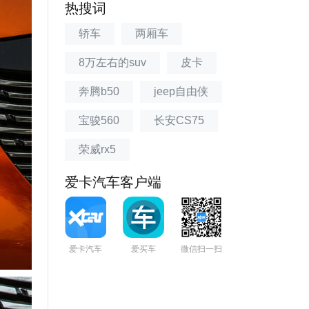
热搜词
轿车
两厢车
8万左右的suv
皮卡
奔腾b50
jeep自由侠
宝骏560
长安CS75
荣威rx5
爱卡汽车客户端
爱卡汽车
爱买车
微信扫一扫