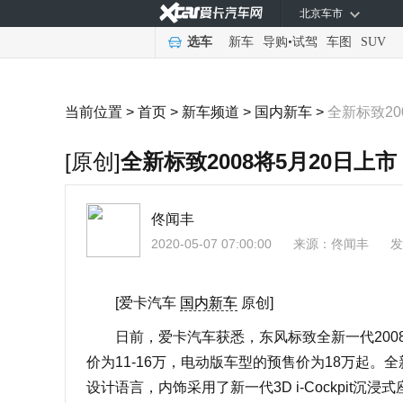
北京车市
选车
新车
导购
•
试驾
车图
SUV
当前位置 >
首页
>
新车频道
>
国内新车
>
全新标致20
[原创]
全新标致2008将5月20日上市
佟闻丰
2020-05-07 07:00:00
来源：
佟闻丰
发
[爱卡汽车
国内新车
原创]
日前，爱卡汽车获悉，东风标致全新一代2008
价为11-16万，电动版车型的预售价为18万起。
设计语言，内饰采用了新一代3D i-Cockpit沉浸