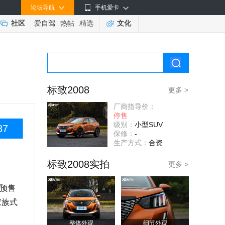
论坛导航
手机爱卡
社区
爱自驾
热帖
精选
文化
标致2008
更多 >
厂商指导价：
停售
级别：
小型SUV
37
保修：
-
生产方式：
合资
标致2008实拍
更多 >
预售
家族式
整体外观
细节外观