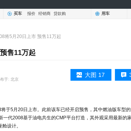
买车
报价
经销商
贷款购
用车
08将5月20日上市 预售11万起
 预售11万起
大图 17
布于: 北京
将于5月20日上市。此前该车已经开启预售，其中燃油版车型的
全新一代2008基于油电共生的CMP平台打造，其外观采用最新的
式座舱设计。