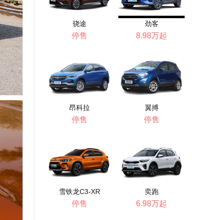
骁途
劲客
停售
8.98万起
昂科拉
翼搏
停售
停售
雪铁龙C3-XR
奕跑
停售
6.98万起