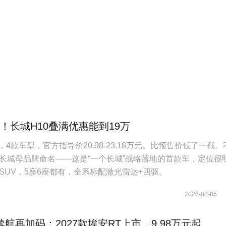
起！长城H10叠满优惠能到19万
，4款车型，官方指导价20.98-23.18万元。比预售价低了一截。
长城母品牌命名——这是“一个长城”战略落地的首款车，定位很
SUV，5座6座都有，全系标配激光雷达+四驱。
2026-08-05
航再加码：2027款埃安RT上市，9.98万元起