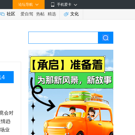
论坛导航
手机爱卡
社区
爱自驾
热帖
精选
文化
14
竟会对
疫情趋
场业