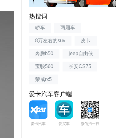
热搜词
轿车
两厢车
8万左右的suv
皮卡
奔腾b50
jeep自由侠
宝骏560
长安CS75
荣威rx5
爱卡汽车客户端
爱卡汽车
爱买车
微信扫一扫