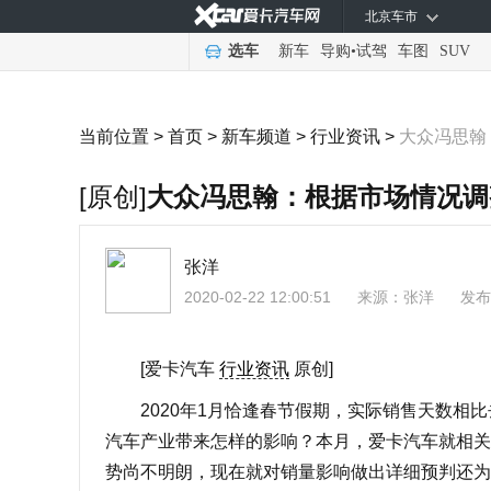
北京车市
选车
新车
导购
•
试驾
车图
SUV
当前位置 >
首页
>
新车频道
>
行业资讯
>
大众冯思翰
[原创]
大众冯思翰：根据市场情况调
张洋
2020-02-22 12:00:51
来源：
张洋
发布
[爱卡汽车
行业资讯
原创]
2020年1月恰逢春节假期，实际销售天数相比
汽车产业带来怎样的影响？本月，爱卡汽车就相关
势尚不明朗，现在就对销量影响做出详细预判还为