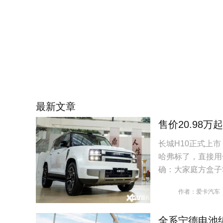
最新文章
售价20.98万
长城H10正式上市
哈弗标了，直接用
确：大家庭方盒子
作者：爱卡汽车
全系宁德电池续