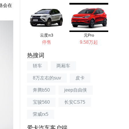
格会在
云度π3
元Pro
停售
9.58万起
热搜词
轿车
两厢车
8万左右的suv
皮卡
奔腾b50
jeep自由侠
宝骏560
长安CS75
荣威rx5
爱卡汽车客户端