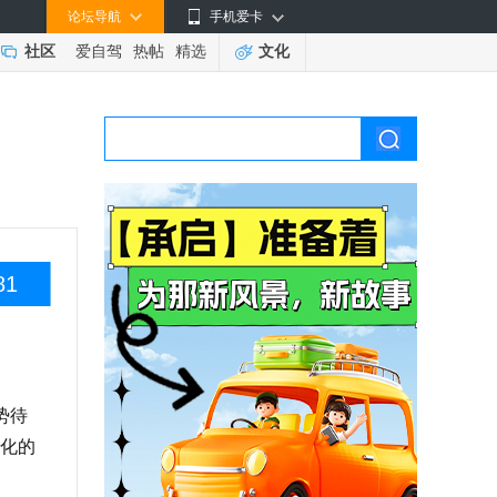
论坛导航
手机爱卡
社区
爱自驾
热帖
精选
文化
81
势待
样化的