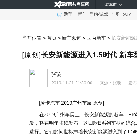
北京车市
选车
新车
导购
•
试驾
车图
SUV
当前位置 >
首页
>
新车频道
>
国内新车
>
长安新能源
[原创]
长安新能源进入1.5时代 新
张璇
2019-11-21 21:30:00
来源：
张璇
发布
[爱卡汽车
2019广州车展
原创]
在2019广州车展上，长安新能源的新车E-Pro和E
发，将在明年陆续发布。这四款E系列车型的综合工况
选择。它们的问世标志着长安新能源进入到了1.5