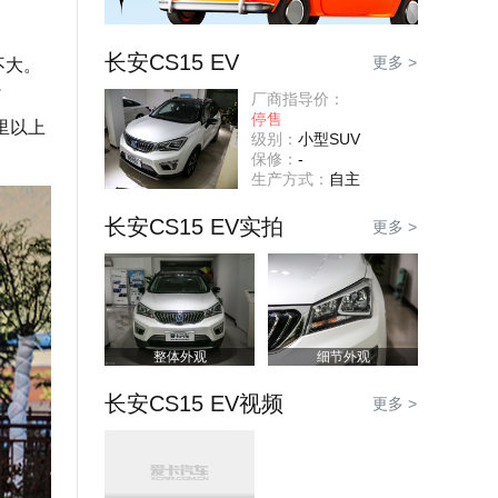
长安CS15 EV
更多 >
不大。
了
厂商指导价：
停售
里以上
级别：
小型SUV
保修：
-
生产方式：
自主
长安CS15 EV实拍
更多 >
整体外观
细节外观
长安CS15 EV视频
更多 >