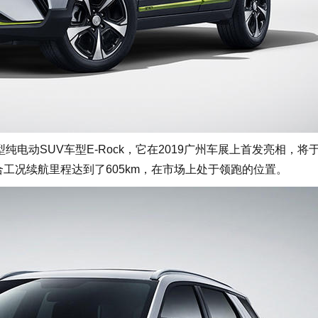
纯电动SUV车型E-Rock，它在2019广州车展上首发亮相，将
合工况续航里程达到了605km，在市场上处于领跑的位置。