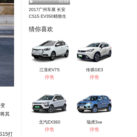
01:09
2017广州车展 长安
CS15 EV350精致生
活
猜你喜欢
江淮iEV7S
传祺GE3
停售
停售
的变
将其
北汽EX360
瑞虎3xe
停售
停售
15打