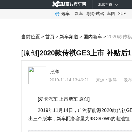
北京车市
选车
新车
导购
•
试驾
车图
SUV
当前位置 >
首页
>
新车频道
>
国内新车
>
2020款传祺
[原创]
2020款传祺GE3上市 补贴后1
张洋
2019-11-14 13:46:21
来源：
张洋
发布
[爱卡汽车
上市新车
原创]
2019年11月14日，广汽新能源2020款传祺GE
出三个版本，新车配备容量为48.39kWh的电池组