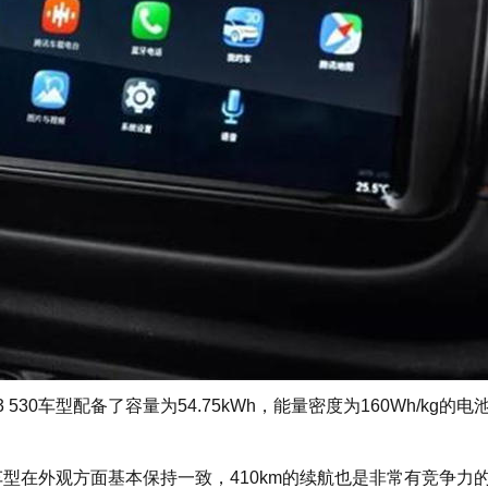
0车型配备了容量为54.75kWh，能量密度为160Wh/kg的电
现款车型在外观方面基本保持一致，410km的续航也是非常有竞争力