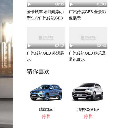
08:35
01:03
爱卡试车 看纯电动小
广汽传祺GE3 全景影
型SUV广汽传祺GE3
像展示
02:12
02:43
广汽传祺GE3 外观展
广汽传祺GE3 娱乐及
示
通讯展示
猜你喜欢
瑞虎3xe
猎豹CS9 EV
停售
停售