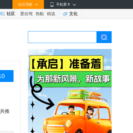
论坛导航
手机爱卡
社区
爱自驾
热帖
精选
文化
10
共推