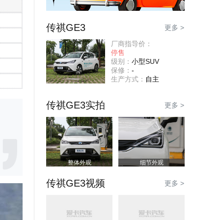
传祺GE3
更多 >
厂商指导价：
停售
级别：
小型SUV
保修：
-
生产方式：
自主
传祺GE3实拍
更多 >
整体外观
细节外观
传祺GE3视频
更多 >