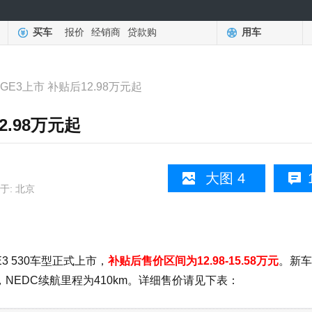
买车
报价
经销商
贷款购
用车
GE3上市 补贴后12.98万元起
2.98万元起
大图 4
于: 北京
3 530车型正式上市，
补贴后售价区间为12.98-15.58万元
。新车
，NEDC续航里程为410km。详细售价请见下表：