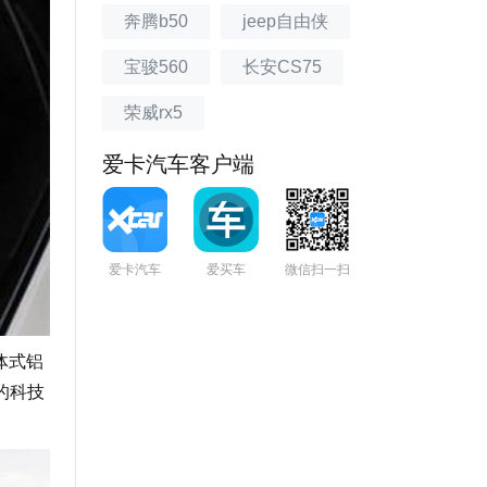
奔腾b50
jeep自由侠
宝骏560
长安CS75
荣威rx5
爱卡汽车客户端
爱卡汽车
爱买车
微信扫一扫
体式铝
的科技