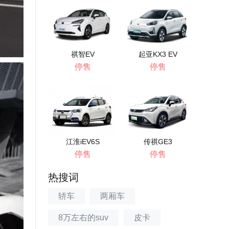
祺智EV
起亚KX3 EV
停售
停售
江淮iEV6S
传祺GE3
停售
停售
热搜词
轿车
两厢车
8万左右的suv
皮卡