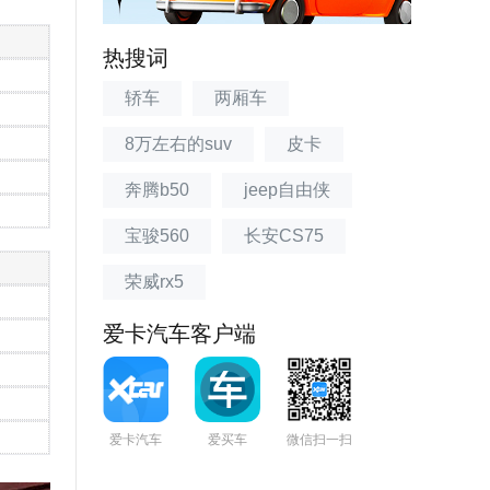
热搜词
轿车
两厢车
8万左右的suv
皮卡
奔腾b50
jeep自由侠
宝骏560
长安CS75
荣威rx5
爱卡汽车客户端
爱卡汽车
爱买车
微信扫一扫