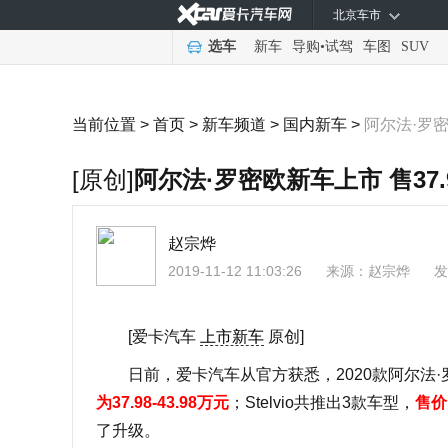
北京车市
选车
新车
导购
•
试驾
车图
SUV
当前位置 >
首页
>
新车频道
>
国内新车
>
阿尔法·罗密
[原创]
阿尔法·罗密欧新车上市 售37.
赵宗烨
2019-11-12 11:03:26
来源：
赵宗烨
发
[爱卡汽车
上市新车
原创]
日前，爱卡汽车从官方获悉，2020款阿尔法·罗密欧Gi
为37.98-43.98万元
；Stelvio共推出3款车型，
售价区
了升级。