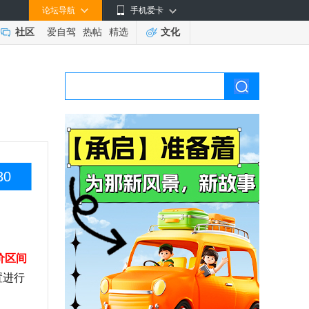
论坛导航
手机爱卡
社区
爱自驾
热帖
精选
文化
30
价区间
置进行