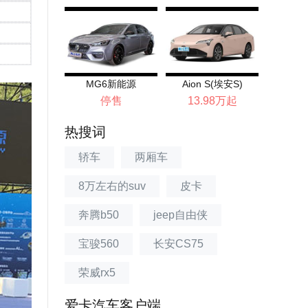
MG6新能源
Aion S(埃安S)
停售
13.98万起
热搜词
轿车
两厢车
8万左右的suv
皮卡
奔腾b50
jeep自由侠
宝骏560
长安CS75
荣威rx5
爱卡汽车客户端