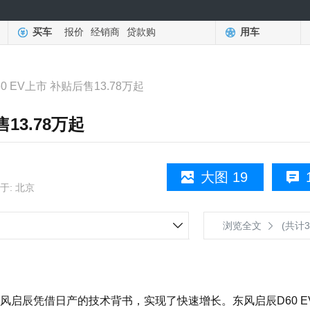
买车
报价
经销商
贷款购
用车
0 EV上市 补贴后售13.78万起
13.78万起
大图 19
于: 北京
浏览全文
(共计3
辰凭借日产的技术背书，实现了快速增长。东风启辰D60 E