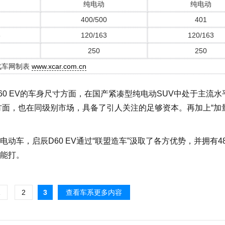
纯电动
纯电动
400/500
401
3
120/163
120/163
250
250
汽车网制表
www.xcar.com.cn
 EV的车身尺寸方面，在国产紧凑型纯电动SUV中处于主流水
方面，也在同级别市场，具备了引人关注的足够资本。再加上“加
。
动车，启辰D60 EV通过“联盟造车”汲取了各方优势，并拥有48
能打。
1
2
3
查看车系更多内容