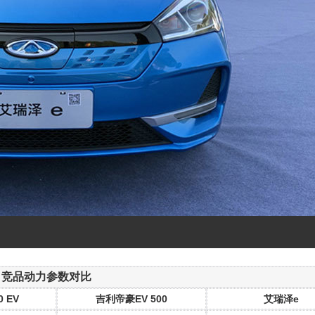
竞品动力参数对比
 EV
吉利帝豪EV 500
艾瑞泽e