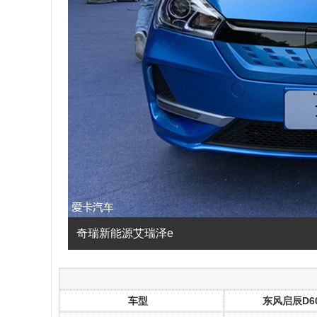
奇瑞新能源艾瑞泽e
车型
东风启辰D60