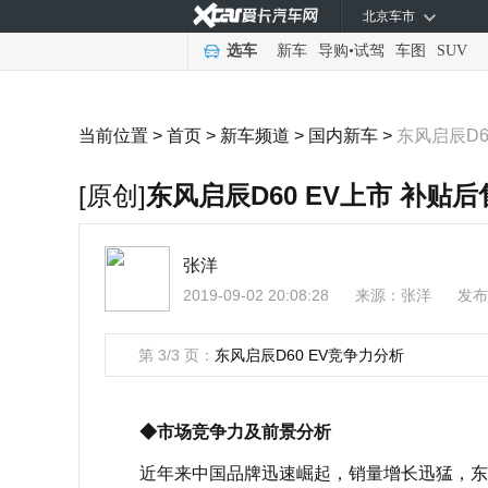
北京车市
选车
新车
导购
•
试驾
车图
SUV
当前位置 >
首页
>
新车频道
>
国内新车
>
东风启辰D6
[原创]
东风启辰D60 EV上市 补贴后售
张洋
2019-09-02 20:08:28
来源：
张洋
发布
第 3/3 页：
东风启辰D60 EV竞争力分析
◆市场竞争力及前景分析
近年来中国品牌迅速崛起，销量增长迅猛，东风启