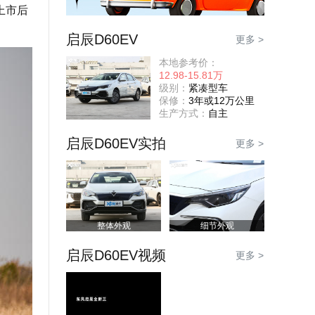
上市后
启辰D60EV
更多 >
本地参考价：
12.98-15.81万
级别：
紧凑型车
保修：
3年或12万公里
生产方式：
自主
启辰D60EV实拍
更多 >
整体外观
细节外观
启辰D60EV视频
更多 >