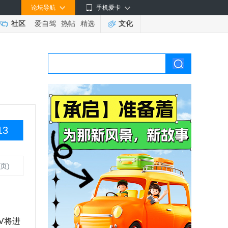
论坛导航
手机爱卡
社区
爱自驾
热帖
精选
文化
13
页)
V将进