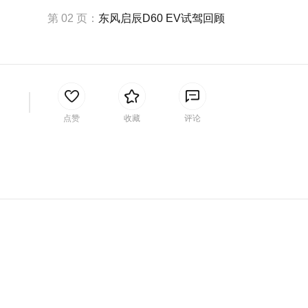
第 02 页：
东风启辰D60 EV试驾回顾
间
点赞
收藏
评论