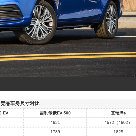
竞品车身尺寸对比
 EV
吉利帝豪EV 500
艾瑞泽e
4631
4572（4602）
1789
1825