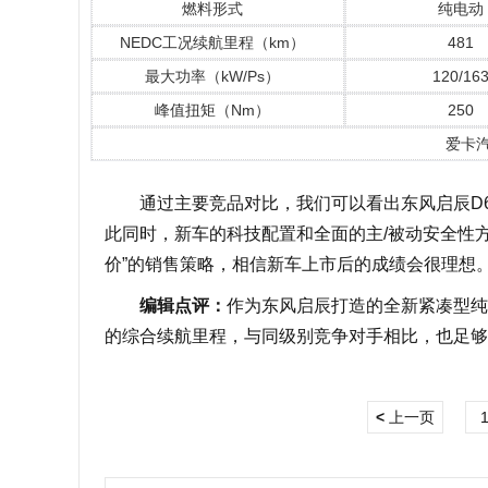
燃料形式
纯电动
NEDC工况续航里程（km）
481
最大功率（kW/Ps）
120/16
峰值扭矩（Nm）
250
爱卡
通过主要竞品对比，我们可以看出东风启辰D60
此同时，新车的科技配置和全面的主/被动安全性
价”的销售策略，相信新车上市后的成绩会很理想
编辑点评：
作为东风启辰打造的全新紧凑型纯电
的综合续航里程，与同级别竞争对手相比，也足够
<
上一页