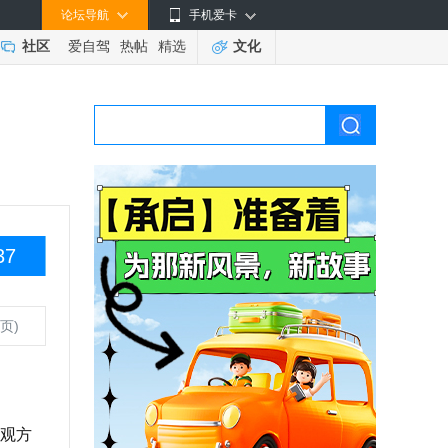
论坛导航
手机爱卡
社区
爱自驾
热帖
精选
文化
37
页)
观方