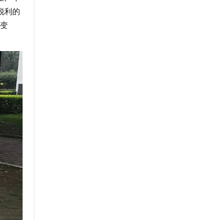
锐利的
变