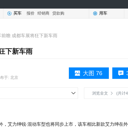
买车
报价
经销商
贷款购
用车
车前瞻 成都车展将狂下新车雨
将狂下新车雨
大图 76
布于: 北京
浏览全文
(共计4
，艾力绅锐·混动车型也将同步上市，该车相比新款艾力绅在外