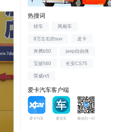
热搜词
轿车
两厢车
8万左右的suv
皮卡
奔腾b50
jeep自由侠
宝骏560
长安CS75
荣威rx5
爱卡汽车客户端
爱卡汽车
爱买车
微信扫一扫