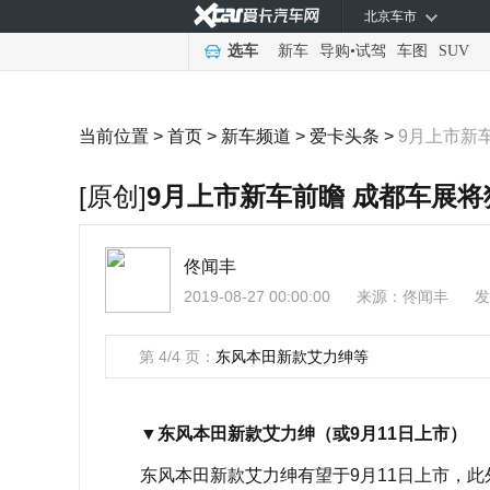
北京车市
选车
新车
导购
•
试驾
车图
SUV
当前位置 >
首页
>
新车频道
>
爱卡头条
>
9月上市新
[原创]
9月上市新车前瞻 成都车展
佟闻丰
2019-08-27 00:00:00
来源：
佟闻丰
发
第 4/4 页：
东风本田新款艾力绅等
▼
东风本田新款艾力绅（或9月11日上市）
东风本田新款艾力绅有望于9月11日上市，此外