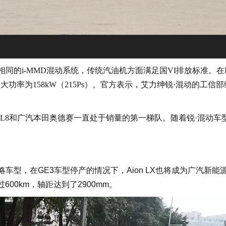
的i-MMD混动系统，传统汽油机方面满足国VI排放标准。在E
率为158kW（215Ps）。官方表示，艾力绅锐·混动的工信
GL8和广汽本田奥德赛一直处于销量的第一梯队。随着锐·混动车
战略车型，在GE3车型停产的情况下，Aion LX也将成为广汽新能
过600km，轴距达到了2900mm。