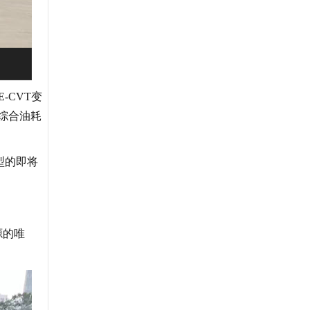
-CVT变
部综合油耗
型的即将
源的唯