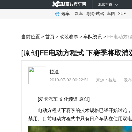
北京车市
选车
新车
导购
•
试驾
车图
SUV
当前位置 >
首页
>
改装赛事
>
车队资讯
>
FE电动方
[原创]
FE电动方程式 下赛季将取消
拉迪
2019-07-02 00:22:51
来源：
拉迪
发布
[爱卡汽车
文化频道
原创]
电动方程式下赛季的技术规格已经开始讨论，随
禁用。目前电动方程式中只有日产车队在使用双电