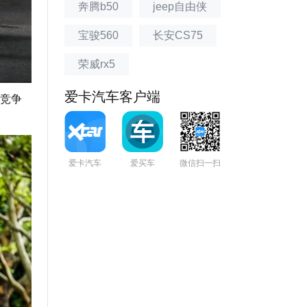
奔腾b50
jeep自由侠
宝骏560
长安CS75
荣威rx5
爱卡汽车客户端
的竞争
爱卡汽车
爱买车
微信扫一扫