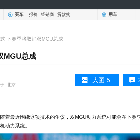
买车
报价
经销商
贷款购
用车
程式 下赛季将取消双MGU总成
双MGU总成
大图 5
于: 北京
着最近围绕这项技术的争议，双MGU动力系统可能会在下赛
机动力系统。