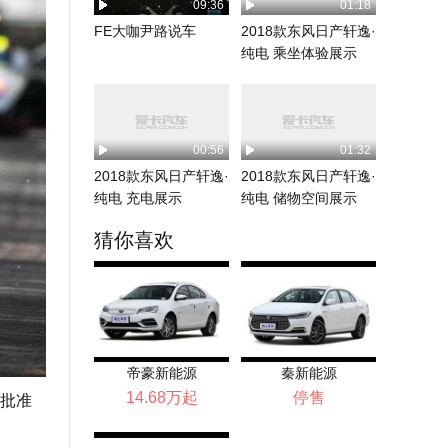
09:36
01:18
FE大咖尹路说车
2018款东风日产轩逸·
纯电 乘坐体验展示
00:56
01:32
2018款东风日产轩逸·
2018款东风日产轩逸·
纯电 充电展示
纯电 储物空间展示
猜你喜欢
帝豪新能源
秦新能源
14.68万起
停售
批准