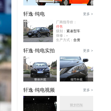
轩逸·纯电
更多 >
厂商指导价：
停售
级别：
紧凑型车
保修：
-
生产方式：
合资
轩逸·纯电实拍
更多 >
整体外观
细节外观
轩逸·纯电视频
更多 >