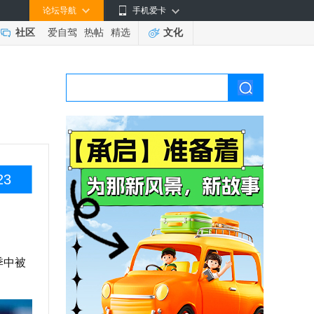
论坛导航
手机爱卡
社区
爱自驾
热帖
精选
文化
23
季中被