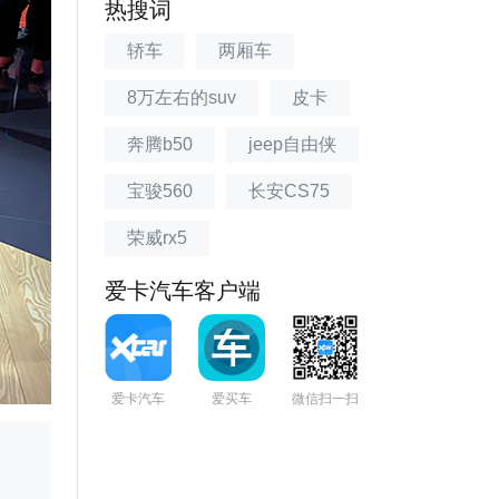
热搜词
轿车
两厢车
8万左右的suv
皮卡
奔腾b50
jeep自由侠
宝骏560
长安CS75
荣威rx5
爱卡汽车客户端
爱卡汽车
爱买车
微信扫一扫