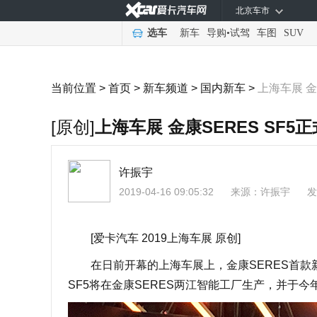
北京车市
选车
新车
导购
•
试驾
车图
SUV
当前位置 >
首页
>
新车频道
>
国内新车
>
上海车展 金
[原创]
上海车展 金康SERES SF5
许振宇
2019-04-16 09:05:32
来源：
许振宇
发
[爱卡汽车 2019上海车展 原创]
在日前开幕的上海车展上，金康SERES首款新
SF5将在金康SERES两江智能工厂生产，并于