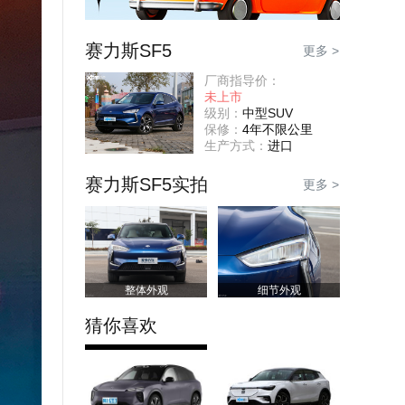
赛力斯SF5
更多 >
厂商指导价：
未上市
级别：
中型SUV
保修：
4年不限公里
生产方式：
进口
赛力斯SF5实拍
更多 >
整体外观
细节外观
猜你喜欢