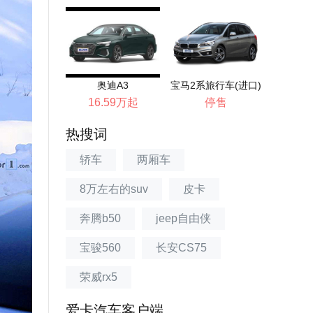
奥迪A3
宝马2系旅行车(进口)
16.59万起
停售
热搜词
轿车
两厢车
8万左右的suv
皮卡
奔腾b50
jeep自由侠
宝骏560
长安CS75
荣威rx5
爱卡汽车客户端