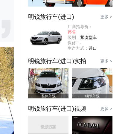
明锐旅行车(进口)
更多 >
厂商指导价：
停售
级别：
紧凑型车
保修：
-
生产方式：
进口
明锐旅行车(进口)实拍
更多 >
整体外观
细节外观
明锐旅行车(进口)视频
更多 >