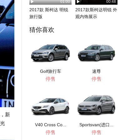
01:00
00:48
2017款 斯柯达 明锐
2017款斯柯达明锐 外
旅行版
观内饰展示
猜你喜欢
Golf旅行车
速尊
停售
停售
，新
D光
V40 Cross Co...
Sportsvan(进口...
停售
停售