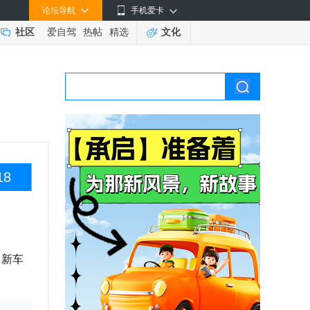
论坛导航
手机爱卡
社区
爱自驾
热帖
精选
文化
18
，新车