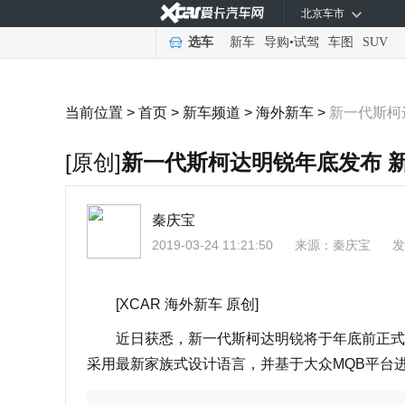
北京车市
选车
新车
导购
•
试驾
车图
SUV
当前位置 >
首页
>
新车频道
>
海外新车
>
新一代斯柯
[原创]
新一代斯柯达明锐年底发布 
秦庆宝
2019-03-24 11:21:50
来源：
秦庆宝
发
[XCAR 海外新车 原创]
近日获悉，新一代斯柯达明锐将于年底前正式发
采用最新家族式设计语言，并基于大众MQB平台