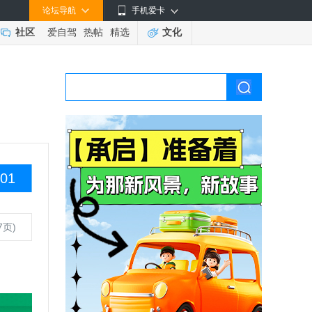
论坛导航
手机爱卡
社区
爱自驾
热帖
精选
文化
01
7页)