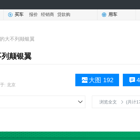
买车
报价
经销商
贷款购
用车
最的大不列颠银翼
不列颠银翼
大图 192
4
于: 北京
浏览全文
(共计1