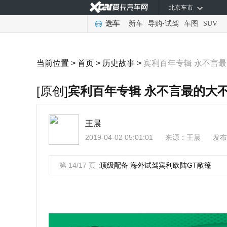
北京车市
选车
新车
导购
•
试驾
车图
SUV
当前位置 >
首页
>
历史故事
>
宾利百年专辑 永不言
[原创]
宾利百年专辑 永不言最的大
王晨
2019-04-02 05:01:01
来源：
王晨
发布
第 14/17 页：
顶级配备 海外试驾宾利欧陆GT敞篷