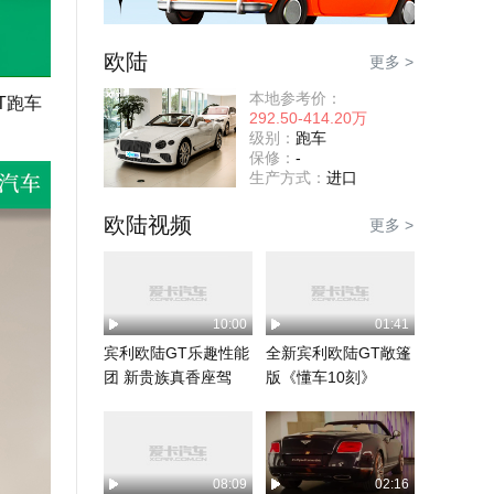
欧陆
更多 >
本地参考价：
T跑车
292.50-414.20万
级别：
跑车
保修：
-
生产方式：
进口
欧陆视频
更多 >
10:00
01:41
宾利欧陆GT乐趣性能
全新宾利欧陆GT敞篷
团 新贵族真香座驾
版《懂车10刻》
08:09
02:16