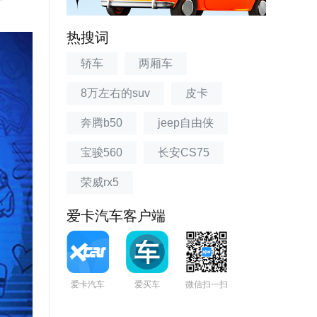
热搜词
轿车
两厢车
8万左右的suv
皮卡
奔腾b50
jeep自由侠
宝骏560
长安CS75
荣威rx5
爱卡汽车客户端
爱卡汽车
爱买车
微信扫一扫