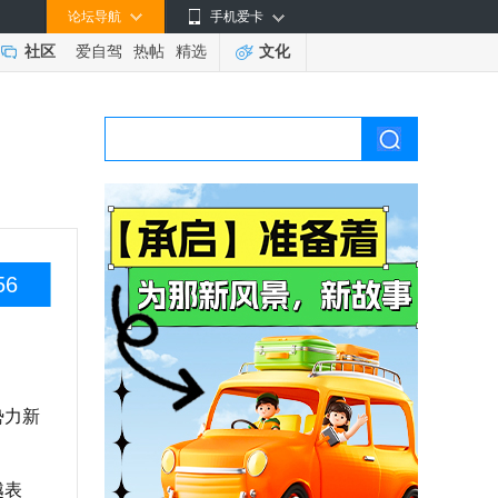
论坛导航
手机爱卡
社区
爱自驾
热帖
精选
文化
56
势力新
越表