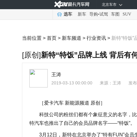
北京车市
选车
新车
导购
•
试驾
车图
SUV
当前位置 >
首页
>
新车频道
>
行业资讯
>
新特“特饭
[原创]
新特“特饭”品牌上线 背后有
王涛
2019-03-13 00:00:00
来源：
王涛
发布
［爱卡汽车 新能源频道 原创］
科技公司的粉丝们都有个象征意义的名字，比如，
特汽车也推出了自己的会员品牌名字——“特饭”。
3月12日，新特在北京举办了“特有FUN”会员