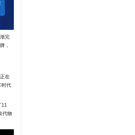
渐完
牌，
正在
车时代
11
取代物