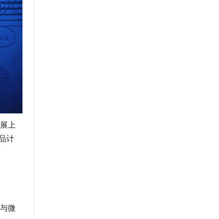
车展上
品计
块与微