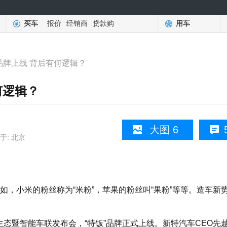
买车
报价
经销商
贷款购
用车
”品牌上线 背后有何逻辑？
何逻辑？
大图 6
于: 北京
小米的粉丝称为“米粉”，苹果的粉丝叫“果粉”等等。造车新
生态暨智能车联发布会，“特饭”品牌正式上线。新特汽车CEO先