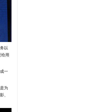
务以
是给用
成一
是为
电影、