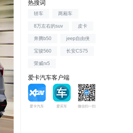
热搜词
轿车
两厢车
8万左右的suv
皮卡
奔腾b50
jeep自由侠
宝骏560
长安CS75
荣威rx5
爱卡汽车客户端
爱卡汽车
爱买车
微信扫一扫