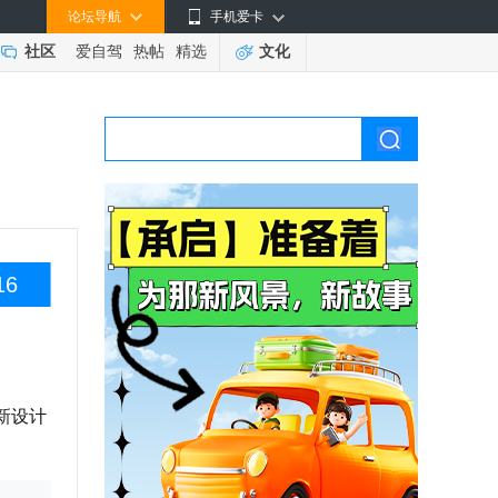
论坛导航
手机爱卡
社区
爱自驾
热帖
精选
文化
16
新设计