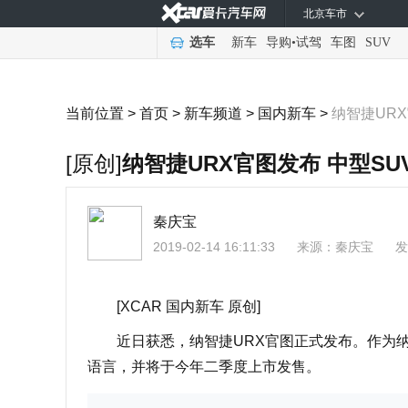
北京车市
选车
新车
导购
•
试驾
车图
SUV
当前位置 >
首页
>
新车频道
>
国内新车
>
纳智捷URX
[原创]
纳智捷URX官图发布 中型SU
秦庆宝
2019-02-14 16:11:33
来源：
秦庆宝
发
[XCAR 国内新车 原创]
近日获悉，纳智捷URX官图正式发布。作为纳智
语言，并将于今年二季度上市发售。