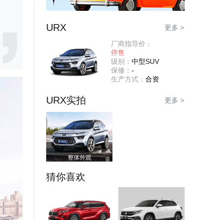
URX
更多 >
厂商指导价：
停售
级别：
中型SUV
保修：
-
生产方式：
合资
URX实拍
更多 >
整体外观
猜你喜欢