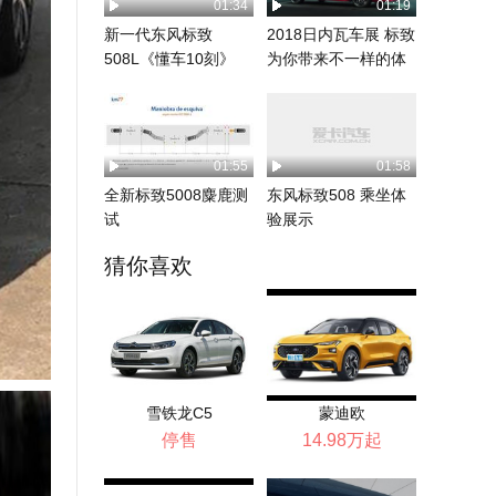
01:34
01:19
新一代东风标致
2018日内瓦车展 标致
508L《懂车10刻》
为你带来不一样的体
验
01:55
01:58
全新标致5008麋鹿测
东风标致508 乘坐体
试
验展示
猜你喜欢
雪铁龙C5
蒙迪欧
停售
14.98万起