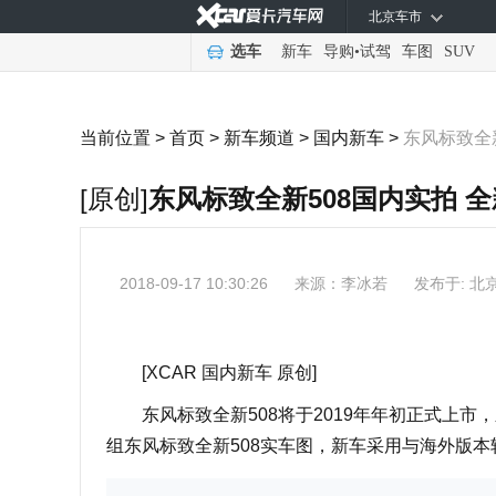
北京车市
选车
新车
导购
•
试驾
车图
SUV
当前位置 >
首页
>
新车频道
>
国内新车
>
东风标致全
[原创]
东风标致全新508国内实拍 
2018-09-17 10:30:26
来源：
李冰若
发布于: 北
[XCAR 国内新车 原创]
东风标致全新508将于2019年年初正式上市
组东风标致全新508实车图，新车采用与海外版