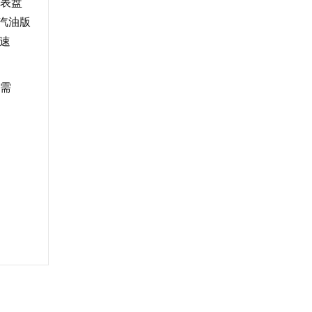
表盘
汽油版
变速
需