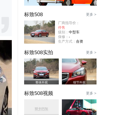
标致508
更多 >
厂商指导价：
停售
级别：
中型车
保修：
-
生产方式：
合资
标致508实拍
更多 >
整体外观
细节外观
标致508视频
更多 >