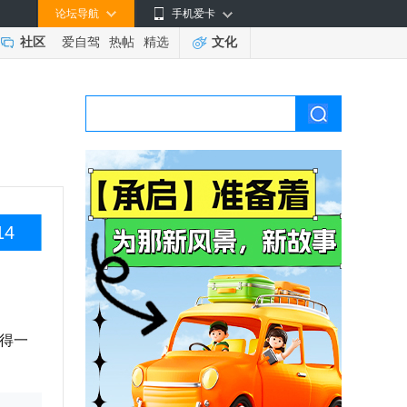
论坛导航
手机爱卡
社区
爱自驾
热帖
精选
文化
14
得一