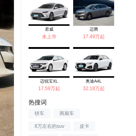
君威
迈腾
未上市
17.49万起
迈锐宝XL
奥迪A4L
17.59万起
32.18万起
热搜词
轿车
两厢车
8万左右的suv
皮卡