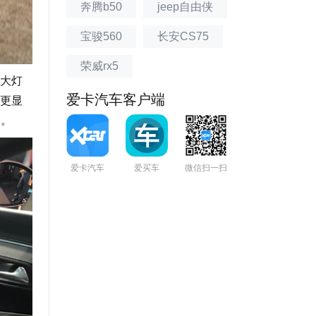
奔腾b50
jeep自由侠
宝骏560
长安CS75
荣威rx5
大灯
爱卡汽车客户端
更显
间。
爱卡汽车
爱买车
微信扫一扫