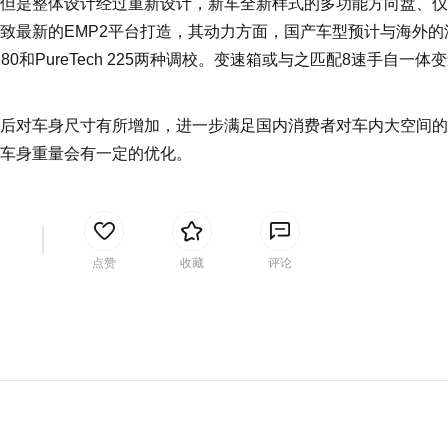
是整体设计经过重新设计，新车全新样式的多功能方向盘、仪
致最新的EMP2平台打造，其动力方面，国产车型预计与海外的
180和PureTech 225两种调校。变速箱或与之匹配8速手自一体
产后对车身尺寸有所增加，进一步满足国内消费者对车内大空间的
车身重量会有一定的优化。
间
点赞
收藏
评论