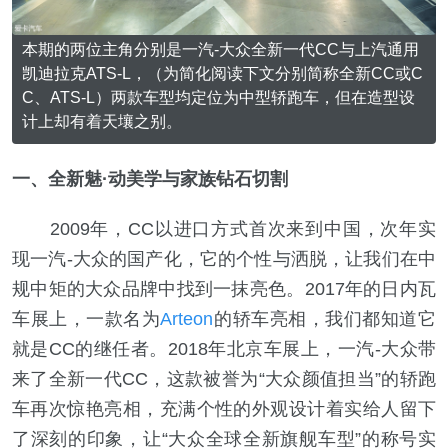
本期的两位主角分别是一汽-大众全新一代CC与上汽通用
凯迪拉克ATS-L，（为简化阅读下文分别简称全新CC或C
C、ATS-L）两款车型均定位为中型轿跑车，但在造型设
计上却有着天壤之别。
一、全新魅·动美学与家族钻石切割
2009年，CC以进口方式首次来到中国，次年实
现一汽-大众的国产化，它的个性与洒脱，让我们在中
规中矩的大众品牌中找到一抹亮色。2017年的日内瓦
车展上，一款名为
Arteon
的轿车亮相，我们都知道它
就是CC的继任者。2018年北京车展上，一汽-大众带
来了全新一代CC，这款被誉为“大众颜值担当”的轿跑
车再次惊艳亮相，充满个性的外观设计着实给人留下
了深刻的印象，让“大众全球全新旗舰车型”的称号实