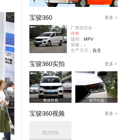
宝骏360
更多 >
厂商指导价：
停售
级别：
MPV
保修：
-
生产方式：
自主
宝骏360实拍
更多 >
整体外观
细节外观
宝骏360视频
更多 >