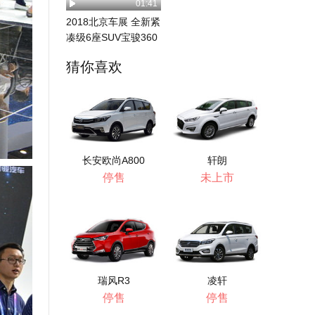
01:41
2018北京车展 全新紧
凑级6座SUV宝骏360
猜你喜欢
长安欧尚A800
轩朗
停售
未上市
瑞风R3
凌轩
停售
停售