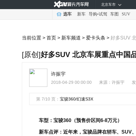
北京车市
选车
新车
导购
•
试驾
车图
SUV
当前位置 >
首页
>
新车频道
>
爱卡头条
>
好多SUV
[原创]
好多SUV 北京车展重点中国
许振宇
2018-04-29 00:00:00
来源：
许振宇
发
第 7/10 页：
宝骏360/幻速S3X
车型：宝骏360（预售价区间6-8万元）
新车点评：近年来，宝骏品牌在轿车、SUV、