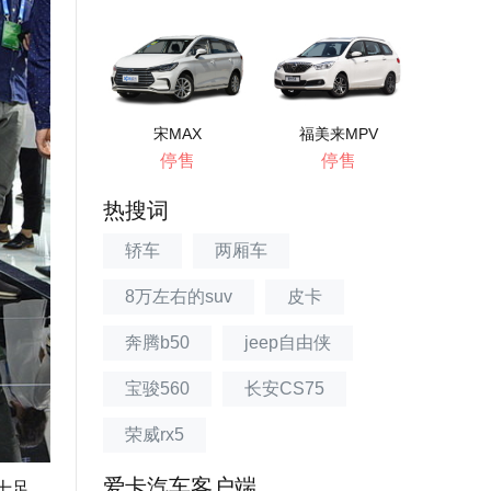
宋MAX
福美来MPV
停售
停售
热搜词
轿车
两厢车
8万左右的suv
皮卡
奔腾b50
jeep自由侠
宝骏560
长安CS75
荣威rx5
爱卡汽车客户端
十足。