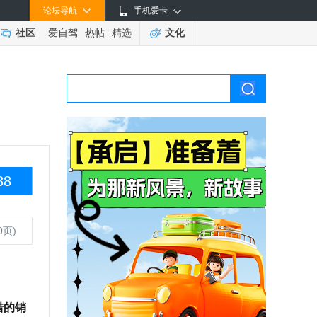
论坛导航
手机爱卡
社区
爱自驾
热帖
精选
文化
88
0页)
错的销