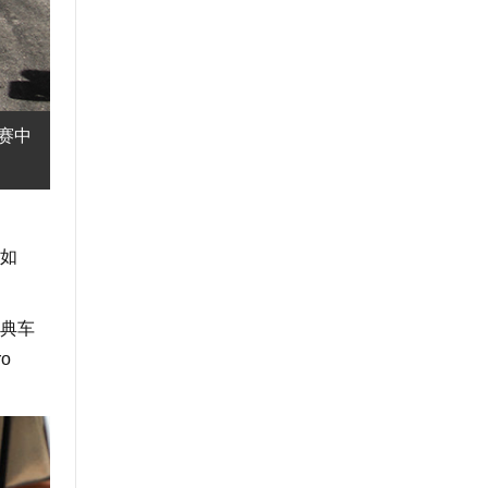
位赛中
如
典车
o