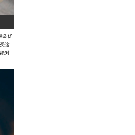
栖岛优
受这
绝对