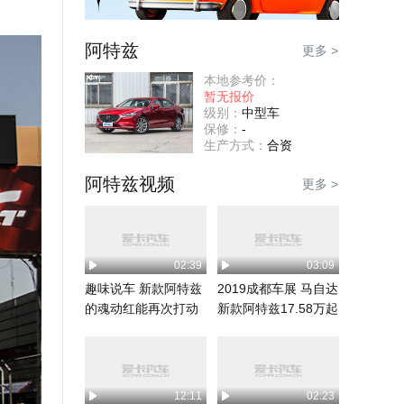
阿特兹
更多 >
本地参考价：
暂无报价
级别：
中型车
保修：
-
生产方式：
合资
阿特兹视频
更多 >
02:39
03:09
趣味说车 新款阿特兹
2019成都车展 马自达
的魂动红能再次打动
新款阿特兹17.58万起
你吗？
12:11
02:23