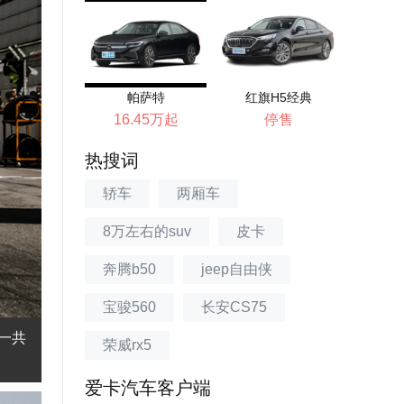
帕萨特
红旗H5经典
16.45万起
停售
热搜词
轿车
两厢车
8万左右的suv
皮卡
奔腾b50
jeep自由侠
宝骏560
长安CS75
赛一共
荣威rx5
爱卡汽车客户端