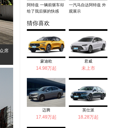
阿特兹 一辆前驱车却
一汽马自达阿特兹 外
给了我后驱的快感
观展示
猜你喜欢
观众席
蒙迪欧
君威
14.98万起
未上市
迈腾
英仕派
17.49万起
18.28万起