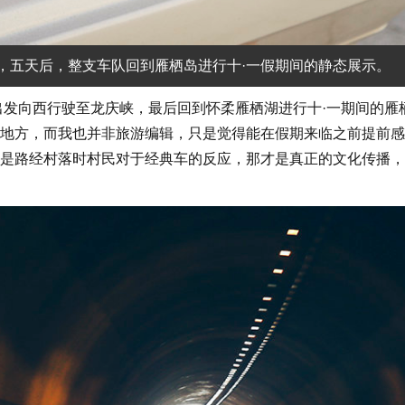
打响，五天后，整支车队回到雁栖岛进行十·一假期间的静态展示。
发向西行驶至龙庆峡，最后回到怀柔雁栖湖进行十·一期间的雁
地方，而我也并非旅游编辑，只是觉得能在假期来临之前提前感
是路经村落时村民对于经典车的反应，那才是真正的文化传播，