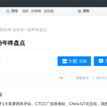
买车
报价
经销商
贷款购
用车
全部结束 这里有一份年终盘点
一份年终盘点
大图 108
京
浏览全文
(共计1
军
奖赛西班牙站、CTCC广东珠海站、China GT北京站，我