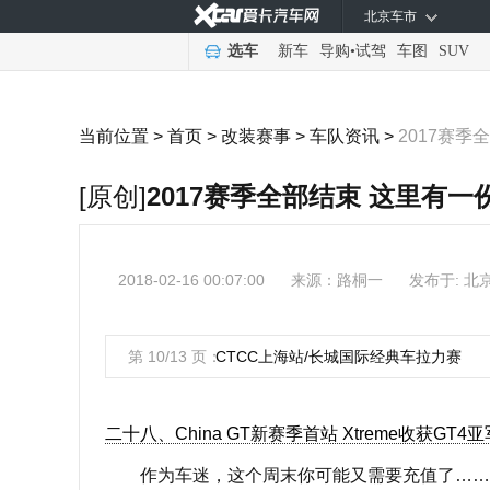
北京车市
选车
新车
导购
•
试驾
车图
SUV
当前位置 >
首页
>
改装赛事
>
车队资讯
>
2017赛季
[原创]
2017赛季全部结束 这里有
2018-02-16 00:07:00
来源：
路桐一
发布于: 北
第 10/13 页：
CTCC上海站/长城国际经典车拉力赛
二十八、China GT新赛季首站 Xtreme收获GT4亚
作为车迷，这个周末你可能又需要充值了……F1大