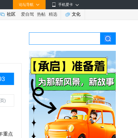
论坛导航
手机爱卡
社区
爱自驾
热帖
精选
文化
93
页)
年重点