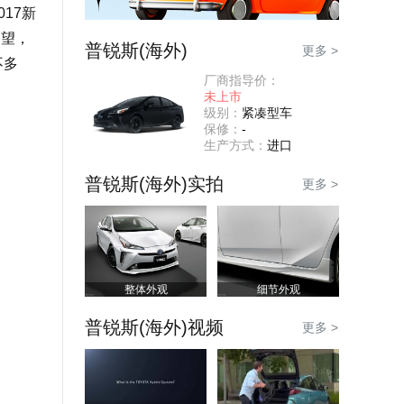
17新
展望，
普锐斯(海外)
更多 >
不多
厂商指导价：
。
未上市
级别：
紧凑型车
保修：
-
生产方式：
进口
普锐斯(海外)实拍
更多 >
整体外观
细节外观
普锐斯(海外)视频
更多 >