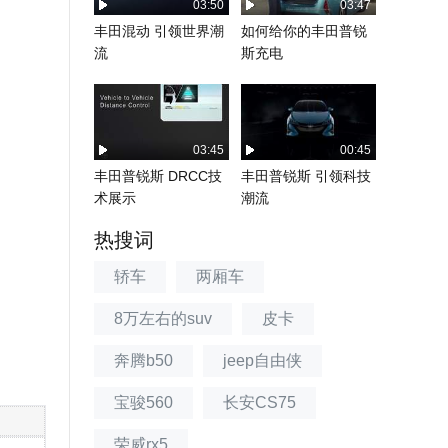
03:50
03:47
丰田混动 引领世界潮
如何给你的丰田普锐
流
斯充电
03:45
00:45
丰田普锐斯 DRCC技
丰田普锐斯 引领科技
术展示
潮流
热搜词
轿车
两厢车
8万左右的suv
皮卡
奔腾b50
jeep自由侠
宝骏560
长安CS75
荣威rx5