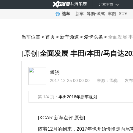
北京车市
选车
新车
导购
•
试驾
车图
SUV
当前位置 >
首页
>
新车频道
>
爱卡头条
>
全面发展 丰
[原创]
全面发展 丰田/本田/马自达20
孟骁
2017-12-25 00:00:00
来源：
孟骁
发布
第 1/4 页：
丰田2018年新车规划
[XCAR 新车点评 原创]
随着12月的到来，2017年也开始慢慢走向尾