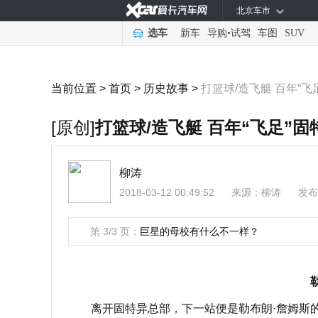
北京车市
选车
新车
导购
•
试驾
车图
SUV
当前位置 >
首页
>
历史故事
>
打篮球/造飞艇 百年“飞
[原创]
打篮球/造飞艇 百年“飞足”
柳涛
2018-03-12 00:49:52
来源：
柳涛
发布
第 3/3 页：
巨星的母校有什么不一样？
勒
离开固特异总部，下一站便是勒布朗·詹姆斯的高中母校——圣