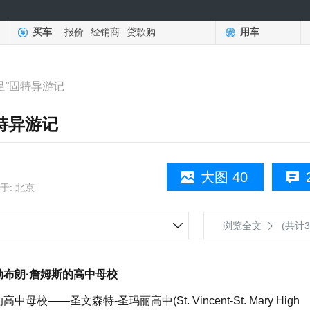
买车
报价
经销商
贷款购
用车
足”固特异游记
固特异游记
大图 40
于: 北京
浏览全文
(共计3
布朗·詹姆斯的高中母校
文森特-圣玛丽高中(St. Vincent-St. Mary High