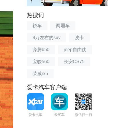
热搜词
轿车
两厢车
8万左右的suv
皮卡
奔腾b50
jeep自由侠
宝骏560
长安CS75
荣威rx5
爱卡汽车客户端
爱卡汽车
爱买车
微信扫一扫