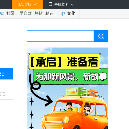
论坛导航
手机爱卡
社区
爱自驾
热帖
精选
文化
29
页)