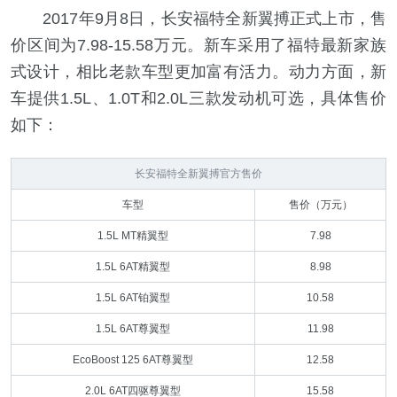
2017年9月8日，长安福特全新翼搏正式上市，
售
价区间为7.98-15.58万元
。新车采用了福特最新家族
式设计，相比老款车型更加富有活力。动力方面，新
车提供1.5L、1.0T和2.0L三款发动机可选，具体售价
如下：
长安福特全新翼搏官方售价
车型
售价（万元）
1.5L MT精翼型
7.98
1.5L 6AT精翼型
8.98
1.5L 6AT铂翼型
10.58
1.5L 6AT尊翼型
11.98
EcoBoost 125 6AT尊翼型
12.58
2.0L 6AT四驱尊翼型
15.58