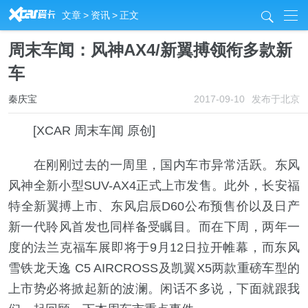
R
文章
>
资讯
>
正文
j
周末车闻：风神AX4/新翼搏领衔多款新
车
秦庆宝
2017-09-10
发布于北京
[XCAR 周末车闻 原创]
在刚刚过去的一周里，国内车市异常活跃。东风
风神全新小型SUV-AX4正式上市发售。此外，长安福
特全新翼搏上市、东风启辰D60公布预售价以及日产
新一代聆风首发也同样备受瞩目。而在下周，两年一
度的法兰克福车展即将于9月12日拉开帷幕，而东风
雪铁龙天逸 C5 AIRCROSS及凯翼X5两款重磅车型的
上市势必将掀起新的波澜。闲话不多说，下面就跟我