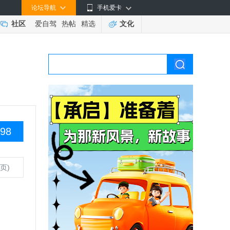
论坛导航
手机爱卡
社区
爱自驾
热帖
精选
文化
98
页)