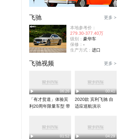
飞驰
更多 >
本地参考价：
279.30-377.40万
级别：
豪华车
保修：
-
生产方式：
进口
飞驰视频
更多 >
06:26
00:41
「有才贫道」体验宾
2020款 宾利飞驰 自
利20周年限量车型 带
适应巡航演示
你一次看个够
01:52
04:29