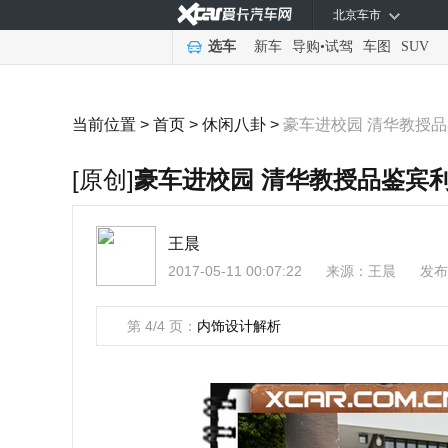
北京车市
选车
新车
导购
•
试驾
车图
SUV
当前位置 >
首页
>
休闲八卦
>
豪车进校园 清华教授品
[原创]
豪车进校园 清华教授品鉴宾利飞
王晨
2017-05-11 00:07:22
来源：
王晨
发布
第 4/4 页：
内饰设计解析