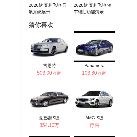
2020款 宾利飞驰 导
2020款 宾利飞驰 泊
航系统展示
车辅助功能演示
猜你喜欢
古思特
Panamera
503.00万起
103.80万起
迈巴赫S级
AMG S级
354.10万
停售