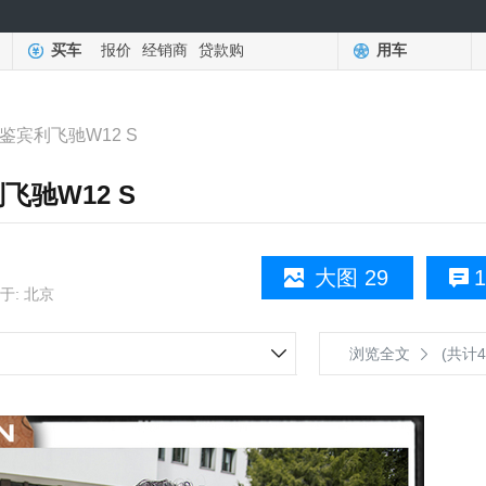
买车
报价
经销商
贷款购
用车
鉴宾利飞驰W12 S
驰W12 S
大图 29
1
于: 北京
浏览全文
(共计4