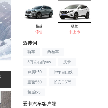
格越
楼兰
停售
未上市
热搜词
轿车
两厢车
8万左右的suv
皮卡
奔腾b50
jeep自由侠
出
宝骏560
长安CS75
荣威rx5
爱卡汽车客户端