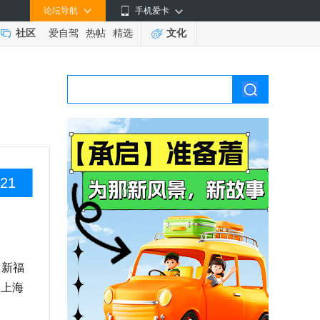
论坛导航
手机爱卡
社区
爱自驾
热帖
精选
文化
21
，新福
从上海