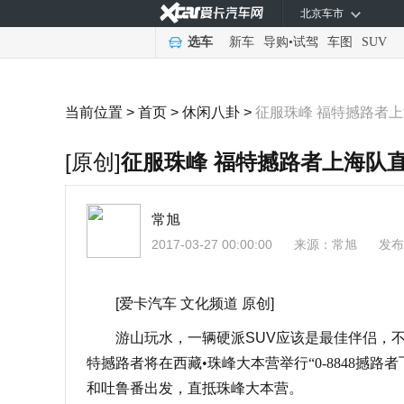
北京车市
选车
新车
导购
•
试驾
车图
SUV
当前位置 >
首页
>
休闲八卦
>
征服珠峰 福特撼路者
[原创]
征服珠峰 福特撼路者上海队
常旭
2017-03-27 00:00:00
来源：
常旭
发布
[爱卡汽车 文化频道 原创]
游山玩水，一辆硬派SUV应该是最佳伴侣，不
特撼路者
将在西藏•珠峰大本营举行“0-8848
和吐鲁番出发，直抵珠峰大本营。