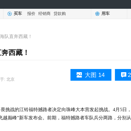
买车
报价
经销商
贷款购
用车
上海队直奔西藏！
直奔西藏！
大图 14
2
于: 北京
畏挑战的江铃福特撼路者决定向珠峰大本营发起挑战。
4月5日
撼路者飞越巅峰”新车发布会。前期，福特撼路者车队兵分两路，分别