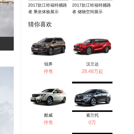
2017款江铃福特撼路
2017款江铃福特撼路
者 乘坐体验展示
者 储物空间展示
猜你喜欢
锐界
汉兰达
停售
28.48万起
酷威
索兰托
停售
0万