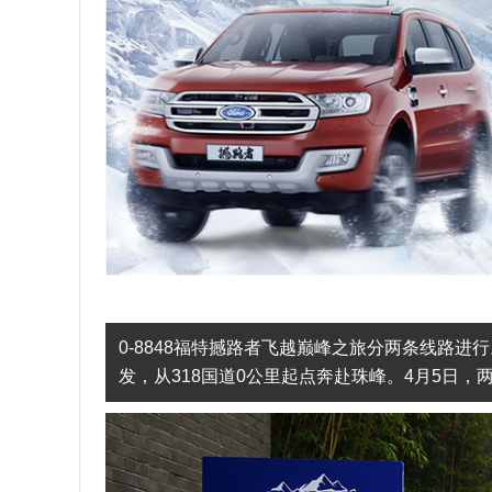
0-8848福特撼路者飞越巅峰之旅分两条线路
发，从318国道0公里起点奔赴珠峰。4月5日