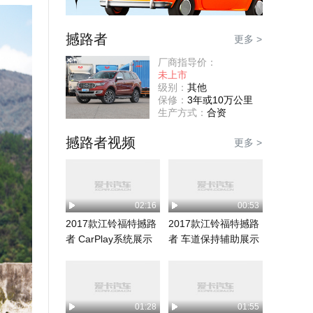
撼路者
更多 >
厂商指导价：
未上市
级别：
其他
保修：
3年或10万公里
生产方式：
合资
撼路者视频
更多 >
02:16
00:53
2017款江铃福特撼路
2017款江铃福特撼路
者 CarPlay系统展示
者 车道保持辅助展示
01:28
01:55