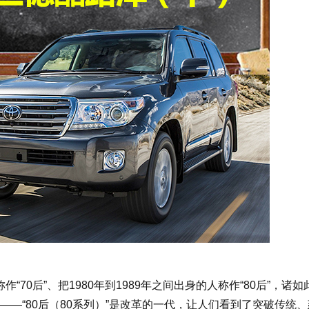
“70后”、把1980年到1989年之间出身的人称作“80后”，诸如
—“80后（80系列）”是改革的一代，让人们看到了突破传统