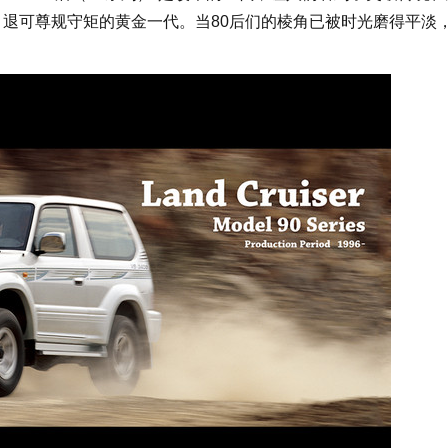
意、退可尊规守矩的黄金一代。当80后们的棱角已被时光磨得平淡，