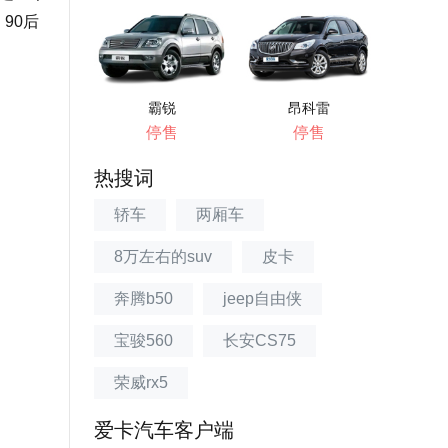
90后
霸锐
昂科雷
停售
停售
热搜词
轿车
两厢车
8万左右的suv
皮卡
奔腾b50
jeep自由侠
宝骏560
长安CS75
荣威rx5
爱卡汽车客户端