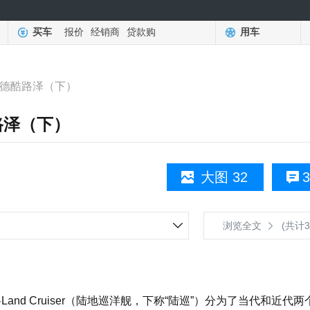
买车
报价
经销商
贷款购
用车
兰德酷路泽（下）
路泽（下）
大图 32
3
浏览全文
(共计3
d Cruiser（陆地巡洋舰，下称“陆巡”）分为了当代和近代两