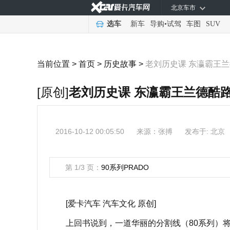
北京车市
选车
新车
导购
•
试驾
车图
SUV
当前位置 >
首页
>
历史故事
>
老刘历史课 东瀛霸王
[原创]
老刘历史课 东瀛霸王兰德酷
2016-10-12 00:05:50
来源：
张搏
发布于: 北京
第 1/3 页：
90系列PRADO
[爱卡汽车 汽车文化 原创]
上回书说到，一道华丽的分割线（80系列）将Lan