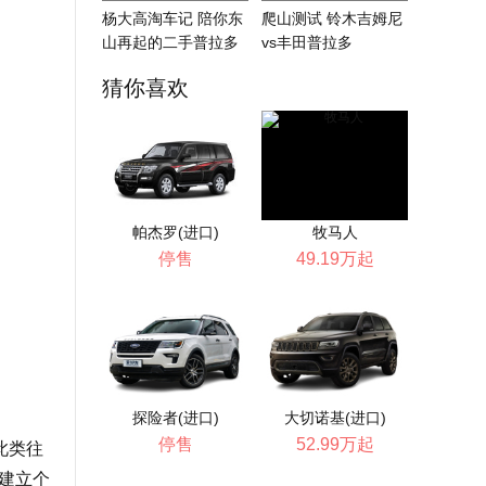
杨大高淘车记 陪你东
爬山测试 铃木吉姆尼
山再起的二手普拉多
vs丰田普拉多
猜你喜欢
帕杰罗(进口)
牧马人
停售
49.19万起
探险者(进口)
大切诺基(进口)
停售
52.99万起
此类往
、建立个