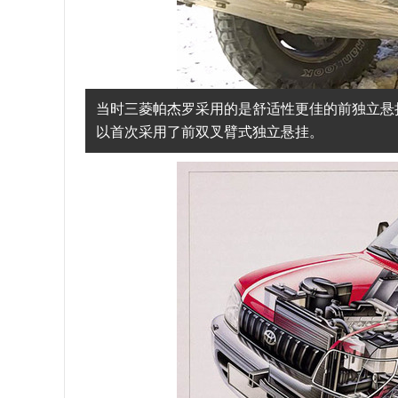
当时三菱帕杰罗采用的是舒适性更佳的前独立悬
以首次采用了前双叉臂式独立悬挂。