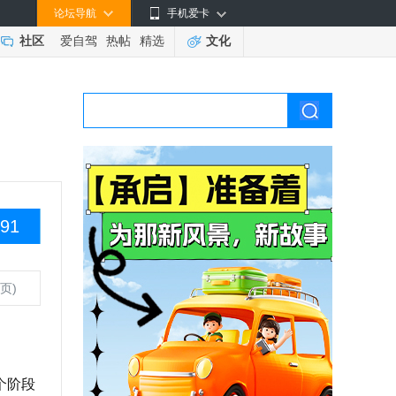
论坛导航
手机爱卡
社区
爱自驾
热帖
精选
文化
91
页)
个阶段