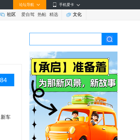
论坛导航
手机爱卡
社区
爱自驾
热帖
精选
文化
84
，新车