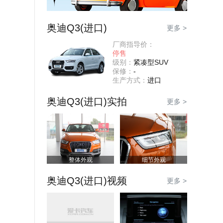
奥迪Q3(进口)
更多 >
厂商指导价：
停售
级别：
紧凑型SUV
保修：
-
生产方式：
进口
奥迪Q3(进口)实拍
更多 >
整体外观
细节外观
奥迪Q3(进口)视频
更多 >