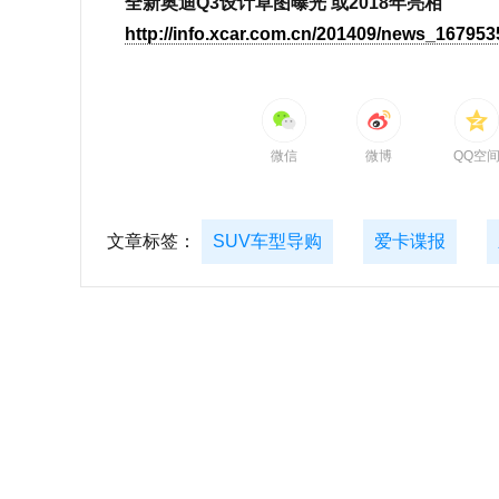
全新奥迪Q3设计草图曝光 或2018年亮相
http://info.xcar.com.cn/201409/news_167953
微信
微博
QQ空
文章标签：
SUV车型导购
爱卡谍报