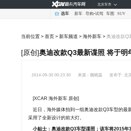
北京车市
选车
新车
导购
•
试驾
车图
SUV
当前位置 >
首页
>
新车频道
>
海外新车
>
奥迪改款Q
[原创]
奥迪改款Q3最新谍照 将于明
2014-09-30 00:23:30
来源：
魏晓蕊
发布于: 北
[XCAR 海外新车 原创]
近日，海外媒体拍到一组奥迪改款Q3车型的最新
采用了全新设计的前大灯。
小贴士：奥迪改款Q3车型谍照；该车将2015年