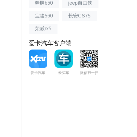
奔腾b50
jeep自由侠
宝骏560
长安CS75
荣威rx5
爱卡汽车客户端
爱卡汽车
爱买车
微信扫一扫