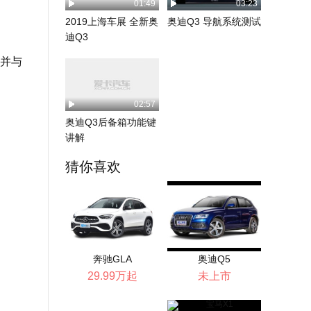
01:49
03:23
2019上海车展 全新奥
奥迪Q3 导航系统测试
迪Q3
并与
02:57
奥迪Q3后备箱功能键
讲解
猜你喜欢
奔驰GLA
奥迪Q5
29.99万起
未上市