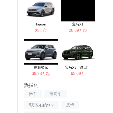
Tiguan
宝马X1
未上市
28.89万起
揽胜极光
宝马X3（进口）
39.28万起
63.69万
热搜词
轿车
两厢车
8万左右的suv
皮卡