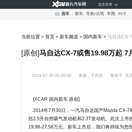
北京车市
选车
新车
导购
•
试驾
车图
SUV
当前位置 >
首页
>
新车频道
>
国内新车
>
马自达CX-7
[原创]
马自达CX-7或售19.98万起 
2014-07-30 00:00:00
来源：
于尚宏
发布于: 北
[XCAR 国内新车 原创]
2014年7月30日，一汽马自达国产Mazda C
括2.5升自然吸气发动机和2.3T发动机。此次上
19.98-27.58万元。新车上市后，我们将持续为