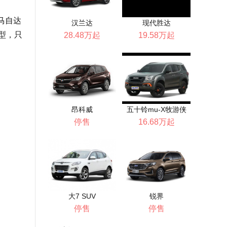
马自达
汉兰达
现代胜达
型，只
28.48万起
19.58万起
昂科威
五十铃mu-X牧游侠
停售
16.68万起
大7 SUV
锐界
停售
停售