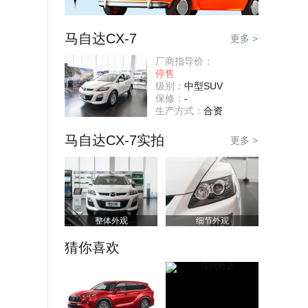
马自达CX-7
更多 >
厂商指导价：
停售
级别：
中型SUV
保修：
-
生产方式：
合资
马自达CX-7实拍
更多 >
整体外观
细节外观
猜你喜欢