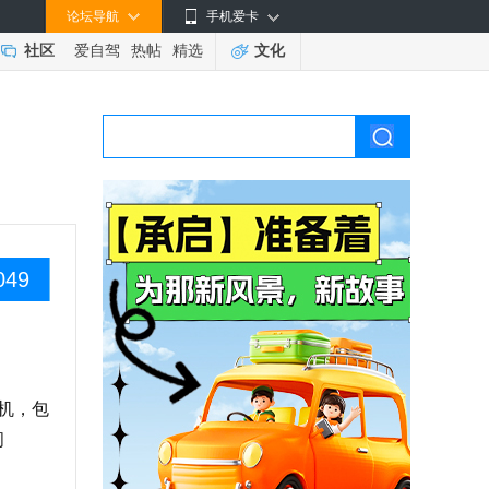
论坛导航
手机爱卡
社区
爱自驾
热帖
精选
文化
049
动机，包
间