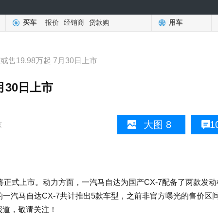
买车
报价
经销商
贷款购
用车
或售19.98万起 7月30日上市
7月30日上市
大图 8
1
京
X-7将正式上市。动力方面，一汽马自达为国产CX-7配备了两款发
市的一汽马自达CX-7共计推出5款车型，之前非官方曝光的售价区
您报道，敬请关注！