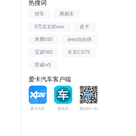
热搜词
轿车
两厢车
8万左右的suv
皮卡
奔腾b50
jeep自由侠
宝骏560
长安CS75
荣威rx5
爱卡汽车客户端
爱卡汽车
爱买车
微信扫一扫