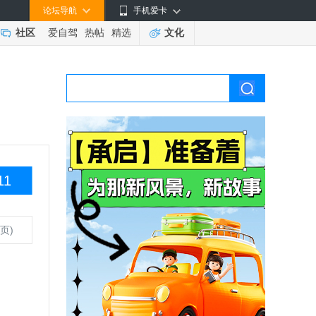
论坛导航
手机爱卡
社区
爱自驾
热帖
精选
文化
11
页)