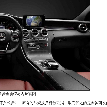
奔驰全新C级 内饰官图】
怀挡式设计，原有的常规换挡杆被取消，取而代之的是奔驰研发