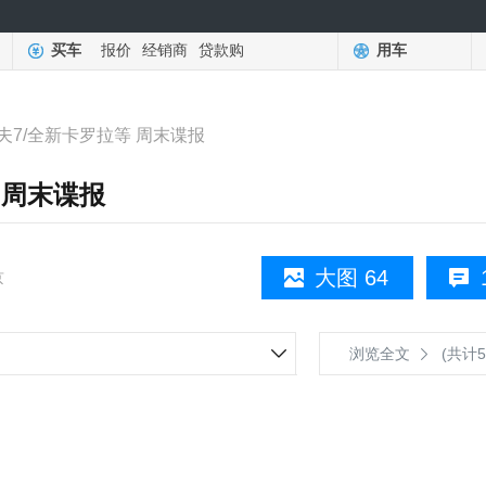
买车
报价
经销商
贷款购
用车
夫7/全新卡罗拉等 周末谍报
 周末谍报
大图 64
京
浏览全文
(共计5