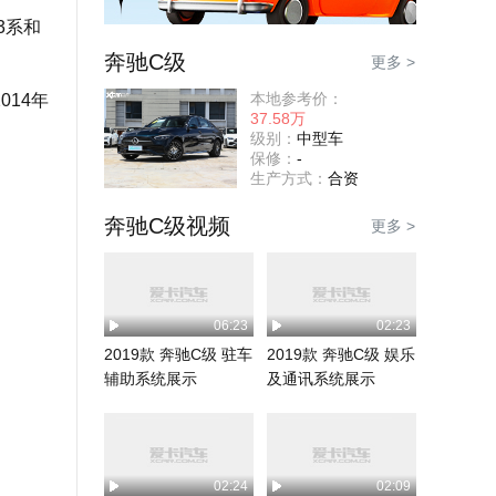
3系和
奔驰C级
更多 >
本地参考价：
14年
37.58万
级别：
中型车
保修：
-
生产方式：
合资
奔驰C级视频
更多 >
06:23
02:23
2019款 奔驰C级 驻车
2019款 奔驰C级 娱乐
辅助系统展示
及通讯系统展示
02:24
02:09