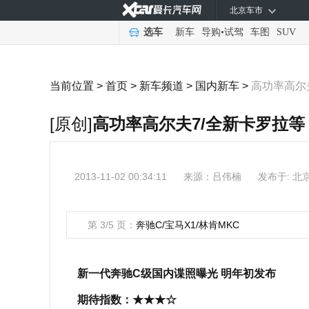
北京车市
选车
新车
导购
•
试驾
车图
SUV
当前位置 >
首页
>
新车频道
>
国内新车
>
高功率高尔
[原创]
高功率高尔夫7/全新卡罗拉等
2013-11-02 00:34:11
来源：
吕伟楠
发布于: 北
第 3/5 页：
奔驰C/宝马X1/林肯MKC
新一代奔驰C级国内谍照曝光 明年初发布
期待指数：
★★★☆