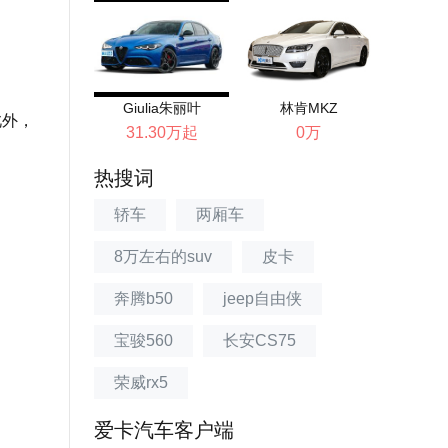
Giulia朱丽叶
林肯MKZ
此外，
31.30万起
0万
热搜词
轿车
两厢车
8万左右的suv
皮卡
奔腾b50
jeep自由侠
宝骏560
长安CS75
荣威rx5
爱卡汽车客户端