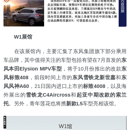
W1展馆
在该展馆内，主要汇集了东风集团旗下部分乘用
车品牌，其中值得关注的车型包括有望在7月首发的
东
风本田Elysion MPV车型
，将于10月份推出的改款
东
风标致408
，前段时间上市的
东风雪铁龙新世嘉
和
东
风风神A60
，21日国内进口上市的
标致4008
，以及海
外展出的
雪铁龙C4Aircross
和
起亚中期改款的索兰
托
。另外，青年莲花也将携
新款L5
车型亮相该馆。