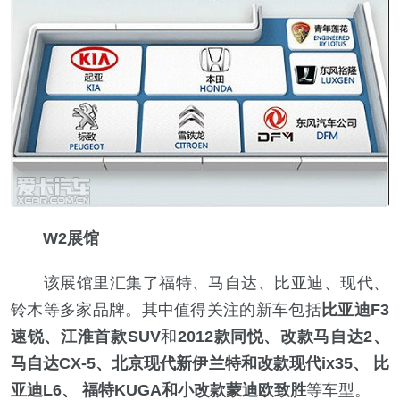
W2展馆
该展馆里汇集了福特、马自达、比亚迪、现代、
铃木等多家品牌。其中值得关注的新车包括
比亚迪F3
速锐、江淮首款SUV
和
2012款同悦、改款马自达2、
马自达CX-5、北京现代新伊兰特和改款现代ix35、 比
亚迪L6、 福特KUGA和小改款蒙迪欧致胜
等车型。