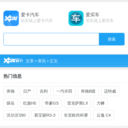
爱卡汽车
爱买车
玩车就上爱卡汽车
买车就上爱买车
搜索
R
文章
>
资讯
>
正文
热门信息
奔驰
日产
吉利
一汽丰田
奔驰B级
迈特威
探岳
红旗H5
帝豪GS
雷克萨斯LX
力狮
沃尔沃S90
新宝骏RS-3
长安欧尚科赛
云逸 C4