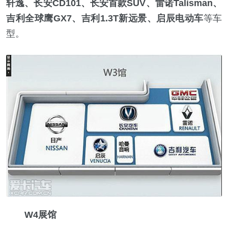
轩逸、长安CD101、长安首款SUV、雷诺Talisman、
吉利全球鹰GX7、吉利1.3T新远景、启辰电动车
等车
型。
W4展馆