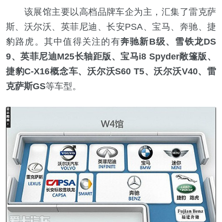
该展馆主要以高档品牌车企为主，汇集了雷克萨
斯、沃尔沃、英菲尼迪、长安PSA、宝马、奔驰、捷
豹路虎。其中值得关注的有
奔驰新B级、雪铁龙DS
9、英菲尼迪M25长轴距版、宝马i8 Spyder敞篷版、
捷豹C-X16概念车、沃尔沃S60 T5、沃尔沃V40、雷
克萨斯GS
等车型。