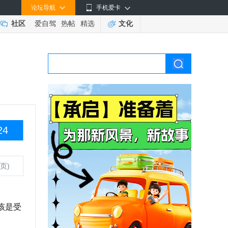
论坛导航
手机爱卡
社区
爱自驾
热帖
精选
文化
24
页)
该是受