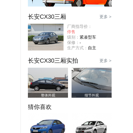
长安CX30三厢
更多 >
厂商指导价：
停售
级别：
紧凑型车
保修：
-
生产方式：
自主
长安CX30三厢实拍
更多 >
整体外观
细节外观
猜你喜欢