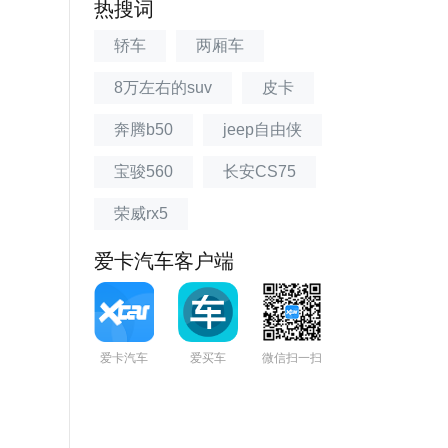
热搜词
轿车
两厢车
8万左右的suv
皮卡
奔腾b50
jeep自由侠
宝骏560
长安CS75
荣威rx5
爱卡汽车客户端
爱卡汽车
爱买车
微信扫一扫