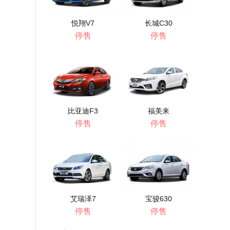
悦翔V7
长城C30
停售
停售
比亚迪F3
福美来
停售
停售
艾瑞泽7
宝骏630
停售
停售