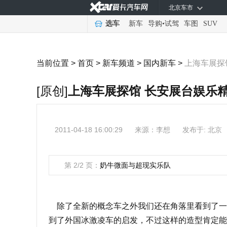
北京车市
选车
新车
导购
•
试驾
车图
SUV
当前位置 >
首页
>
新车频道
>
国内新车
>
上海车展探
[原创]
上海车展探馆 长安展台娱乐
2011-04-18 16:00:29
来源：
李想
发布于: 北京
第 2/2 页：
奶牛微面与超现实乐队
除了全新的概念车之外我们还在角落里看到了一款
到了外国冰激凌车的启发，不过这样的造型肯定能